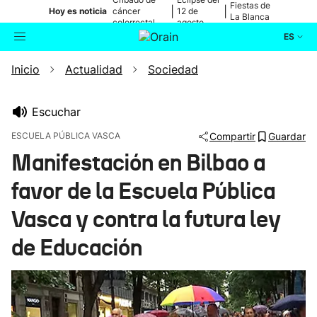
Fiestas de
|
|
Hoy es noticia
cáncer
12 de
La Blanca
colorrectal
agosto
ES
Inicio
Actualidad
Sociedad
Actualidad
Buscador
Política
Escuchar
ESCUELA PÚBLICA VASCA
Compartir
Guardar
Cultura
Manifestación en Bilbao a
favor de la Escuela Pública
Ikusmiran
Vasca y contra la futura ley
Eguraldia
de Educación