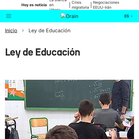
Crisis
Negociaciones
|
|
Hoy es noticia
en
migratoria
EEUU-Irán
Vitoria-
Gasteiz
ES
Inicio
Ley de Educación
Actualidad
Buscador
Política
Ley de Educación
Cultura
Ikusmiran
Eguraldia