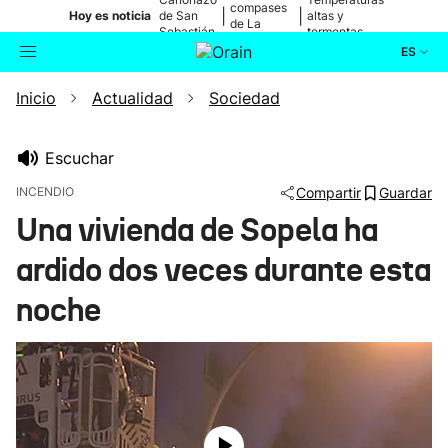
compases
|
|
Hoy es noticia
de San
altas y
de La
Sebastián
tormentas
Blanca
ES
Inicio
Actualidad
Sociedad
Actualidad
Buscador
Política
Escuchar
INCENDIO
Compartir
Guardar
Cultura
Una vivienda de Sopela ha
ardido dos veces durante esta
Ikusmiran
noche
Eguraldia