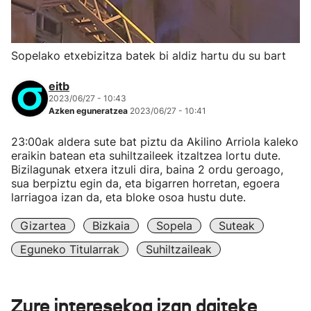
Sopelako etxebizitza batek bi aldiz hartu du su bart
eitb
2023/06/27 - 10:43
Azken eguneratzea
2023/06/27 - 10:41
23:00ak aldera sute bat piztu da Akilino Arriola kaleko
eraikin batean eta suhiltzaileek itzaltzea lortu dute.
Bizilagunak etxera itzuli dira, baina 2 ordu geroago,
sua berpiztu egin da, eta bigarren horretan, egoera
larriagoa izan da, eta bloke osoa hustu dute.
Gizartea
Bizkaia
Sopela
Suteak
Eguneko Titularrak
Suhiltzaileak
Zure interesekoa izan daiteke