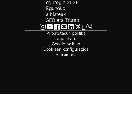
egutegia 2026
Eguneko
albisteak
AEB eta Trump
Pribatutasun politika
Lege oharra
Cookie politika
Cookieen konfigurazioa
Harremana