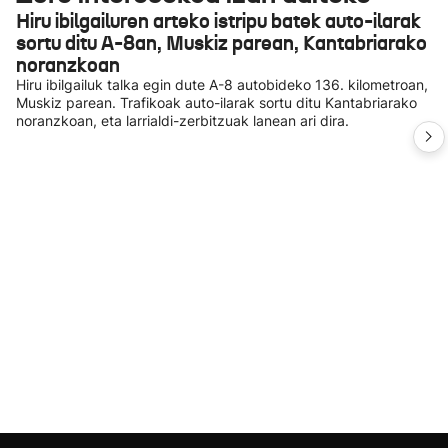
Hiru ibilgailuren arteko istripu batek auto-ilarak
sortu ditu A-8an, Muskiz parean, Kantabriarako
noranzkoan
Hiru ibilgailuk talka egin dute A-8 autobideko 136. kilometroan,
Muskiz parean. Trafikoak auto-ilarak sortu ditu Kantabriarako
noranzkoan, eta larrialdi-zerbitzuak lanean ari dira.