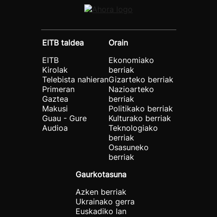
EITB taldea
Orain
EITB
Ekonomiako
Kirolak
berriak
Telebista nahieran
Gizarteko berriak
Primeran
Nazioarteko
Gaztea
berriak
Makusi
Politikako berriak
Guau - Gure
Kulturako berriak
Audioa
Teknologiako
berriak
Osasuneko
berriak
Gaurkotasuna
Azken berriak
Ukrainako gerra
Euskadiko lan