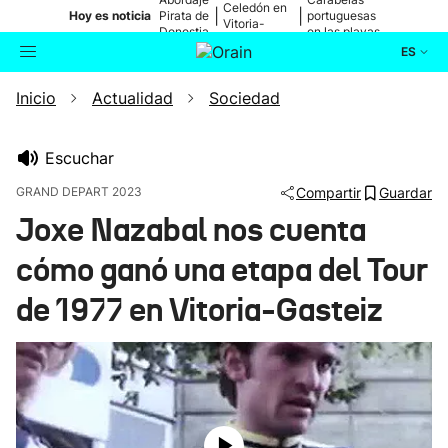
Celedón en
|
|
Hoy es noticia
Pirata de
portuguesas
Vitoria-
Donostia
en las playas
Gasteiz
ES
Inicio
Actualidad
Sociedad
Actualidad
Buscador
Política
Escuchar
GRAND DEPART 2023
Compartir
Guardar
Cultura
Joxe Nazabal nos cuenta
cómo ganó una etapa del Tour
Ikusmiran
de 1977 en Vitoria-Gasteiz
Eguraldia