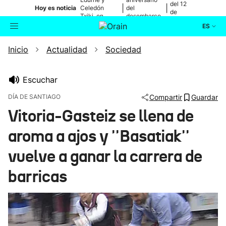
del 12
|
|
Hoy es noticia
Celedón
del
de
Txiki, en
desembarco
agosto
directo
de Elkano
ES
Inicio
Actualidad
Sociedad
Actualidad
Buscador
Política
Escuchar
DÍA DE SANTIAGO
Compartir
Guardar
Cultura
Vitoria-Gasteiz se llena de
aroma a ajos y ''Basatiak''
Ikusmiran
vuelve a ganar la carrera de
Eguraldia
barricas