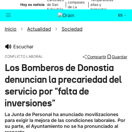
compases
|
|
Hoy es noticia
de San
altas y
de La
Sebastián
tormentas
Blanca
ES
Inicio
Actualidad
Sociedad
Actualidad
Buscador
Política
Escuchar
CONFLICTO LABORAL
Compartir
Guardar
Cultura
Los Bomberos de Donostia
denuncian la precariedad del
Ikusmiran
servicio por "falta de
Eguraldia
inversiones"
La Junta de Personal ha anunciado movilizaciones
para exigir la mejora de las condiciones laborales. Por
su parte, el Ayuntamiento no se ha pronunciado al