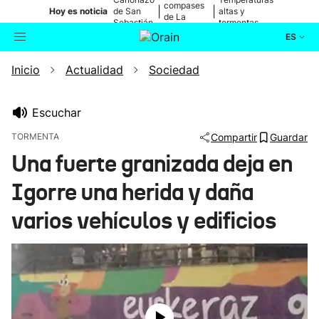
compases
|
|
Hoy es noticia
de San
altas y
de La
Sebastián
tormentas
Blanca
ES
Inicio
Actualidad
Sociedad
Actualidad
Buscador
Política
Escuchar
TORMENTA
Compartir
Guardar
Cultura
Una fuerte granizada deja en
Igorre una herida y daña
Ikusmiran
varios vehículos y edificios
Eguraldia