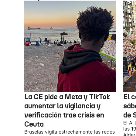
La CE pide a Meta y TikTok
El 
aumentar la vigilancia y
sáb
verificación tras crisis en
de 
Ceuta
El Ar
las 1
Bruselas vigila estrechamente las redes
Alder