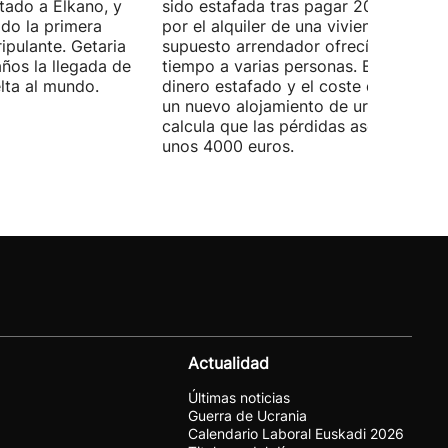
tado a Elkano, y
sido estafada tras pagar 2000 euros
ido la primera
por el alquiler de una vivienda que el
ipulante. Getaria
supuesto arrendador ofrecía al mism
ños la llegada de
tiempo a varias personas. Entre el
elta al mundo.
dinero estafado y el coste de encontr
un nuevo alojamiento de urgencia,
calcula que las pérdidas ascienden a
unos 4000 euros.
Actualidad
Últimas noticias
Guerra de Ucrania
Calendario Laboral Euskadi 2026