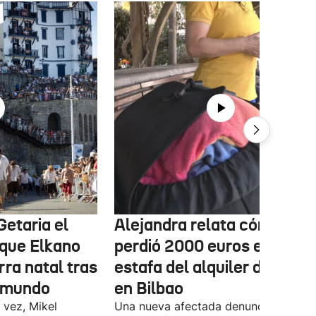
Getaria el
Alejandra relata cómo
que Elkano
perdió 2000 euros en la
rra natal tras
estafa del alquiler de un pi
l mundo
en Bilbao
 vez, Mikel
Una nueva afectada denuncia haber