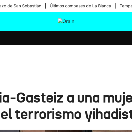
|
|
zo de San Sebastián
Últimos compases de La Blanca
Temper
tura
Ikusmiran
Egural
Salud
Tecnología
ia-Gasteiz a una muje
el terrorismo yihadis