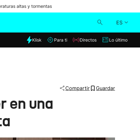
aturas altas y tormentas
ES
dia
Klisk
Para ti
Directos
Lo último
Klisk
Directos
Para ti
Compartir
Guardar
r en una
Lo último
ta