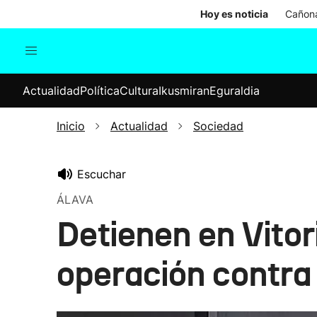
Hoy es noticia
Cañona
Actualidad
Política
Cul
Actualidad
Política
Cultura
Ikusmiran
Eguraldia
Sociedad
Elecciones
Economía
Inicio
Actualidad
Sociedad
Internacional
Escuchar
ÁLAVA
Detienen en Vitor
operación contra 