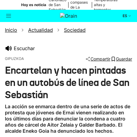
compases
|
|
Hoy es noticia
de San
altas y
de La
Sebastián
tormentas
Blanca
ES
Inicio
Actualidad
Sociedad
Actualidad
Buscador
Política
Escuchar
GIPUZKOA
Compartir
Guardar
Cultura
Encartelan y hacen pintadas
en un autobús de línea de San
Ikusmiran
Sebastián
Eguraldia
La acción se enmarca dentro de una serie de actos de
protesta que jóvenes de Ernai vienen realizando en
los últimos días para denunciar la condena a cuatro
años de cárcel de Aitor Zelaia y Galder Barbado. El
alcalde Eneko Goia ha denunciado los hechos.