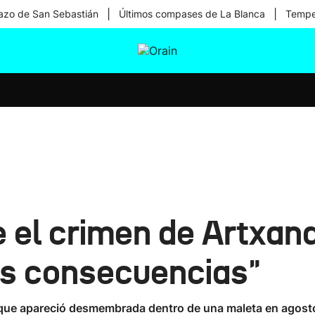
|
|
zo de San Sebastián
Últimos compases de La Blanca
Temper
tura
Ikusmiran
Egural
Salud
Tecnología
e el crimen de Artxan
as consecuencias"
na que apareció desmembrada dentro de una maleta en agos