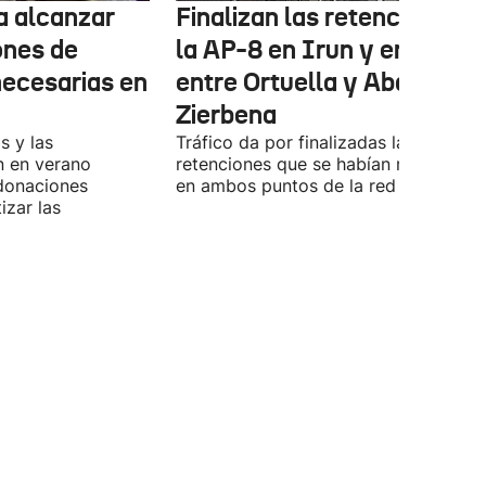
ta alcanzar
Finalizan las retenciones e
ones de
la AP-8 en Irun y en la A-8
necesarias en
entre Ortuella y Abanto-
Zierbena
s y las
Tráfico da por finalizadas las
n en verano
retenciones que se habían registrado
 donaciones
en ambos puntos de la red viaria vas
izar las