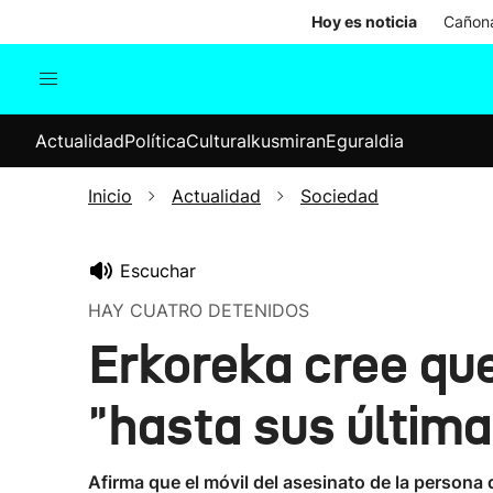
Hoy es noticia
Cañona
Actualidad
Política
Cul
Actualidad
Política
Cultura
Ikusmiran
Eguraldia
Sociedad
Elecciones
Economía
Inicio
Actualidad
Sociedad
Internacional
Escuchar
HAY CUATRO DETENIDOS
Erkoreka cree qu
"hasta sus últim
Afirma que el móvil del asesinato de la perso