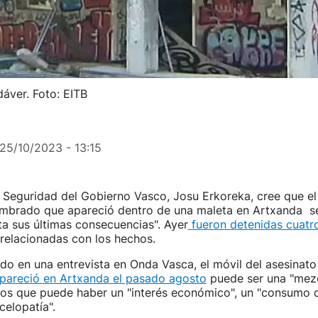
dáver. Foto: EITB
25/10/2023 - 13:15
 Seguridad del Gobierno Vasco, Josu Erkoreka, cree que el
brado que apareció dentro de una maleta en Artxanda se
ta sus últimas consecuencias". Ayer
fueron detenidas cuatr
relacionadas con los hechos.
do en una entrevista en Onda Vasca, el móvil del asesinato
pareció en Artxanda el pasado agosto
puede ser una "mez
los que puede haber un "interés económico", un "consumo d
celopatía".