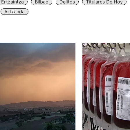
Ertzaintza
Bilbao
Delitos
Titulares De Hoy
Artxanda