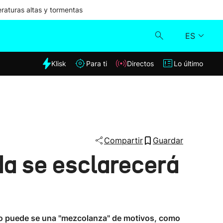
aturas altas y tormentas
ES
dia
Klisk
Para ti
Directos
Lo último
Klisk
Directos
Para ti
Compartir
Guardar
da se esclarecerá
Lo último
to puede se una "mezcolanza" de motivos, como