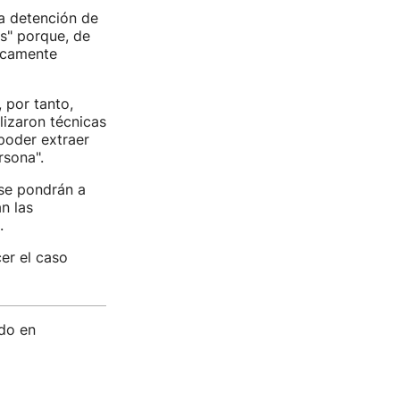
a detención de
s" porque, de
ticamente
 por tanto,
ilizaron técnicas
 poder extraer
rsona".
 se pondrán a
n las
.
er el caso
ado en