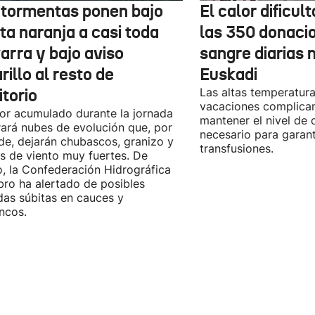
 tormentas ponen bajo
El calor dificul
ta naranja a casi toda
las 350 donaci
arra y bajo aviso
sangre diarias 
illo al resto de
Euskadi
itorio
Las altas temperatura
vacaciones complica
lor acumulado durante la jornada
mantener el nivel de
ará nubes de evolución que, por
necesario para garant
rde, dejarán chubascos, granizo y
transfusiones.
s de viento muy fuertes. De
, la Confederación Hidrográfica
bro ha alertado de posibles
das súbitas en cauces y
ncos.