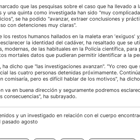
arcado que las pesquisas sobre el caso que ha llevado a l
s y una quinta como investigada han sido "muy complicada
cios", se ha podido "avanzar, extraer conclusiones y prác
aso con detenciones muy claras".
e los restos humanos hallados en la maleta eran 'exiguos' y,
 esclarecer la identidad del cadáver, ha resaltado que se ut
 modernas, de las habituales en la Policía científica, para
tos mortales datos que pudieran permitir identificar a la pe
, ha dicho que "las investigaciones avanzan". "Yo creo que
icial las cuatro personas detenidas próximamente. Continúa
 comisaría, pero es difícil hablar de los motivos", ha dicho
ión va en buena dirección y seguramente podremos esclarec
as consecuencias", ha subrayado.
nidos y un investigado en relación con el cuerpo encontr
l pasado agosto