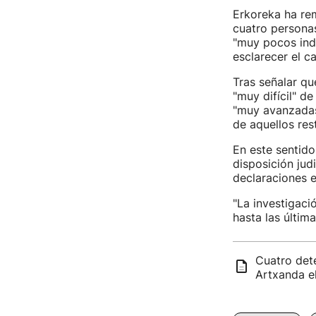
Erkoreka ha rem
cuatro persona
"muy pocos indi
esclarecer el c
Tras señalar qu
"muy difícil" de
"muy avanzadas,
de aquellos res
En este sentido
disposición jud
declaraciones en
"La investigac
hasta las últim
Cuatro dete
Artxanda e