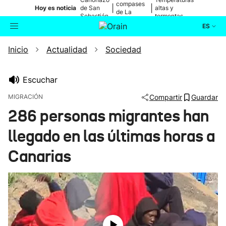
compases
|
|
Hoy es noticia
de San
altas y
de La
Sebastián
tormentas
Blanca
ES
Inicio
Actualidad
Sociedad
Actualidad
Buscador
Política
Escuchar
MIGRACIÓN
Compartir
Guardar
Cultura
286 personas migrantes han
llegado en las últimas horas a
Ikusmiran
Canarias
Eguraldia