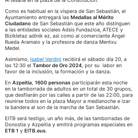
Artesana en la plaza de la Constitución.
Como es habitual en la víspera de San Sebastián, el
Ayuntamiento entregará las
Medallas al Mérito
Ciudadano
de San Sebastián que este año distinguen
a las entidades sociales Adsis Fundazioa, ATECE y
Bizikletaz adinik ez, así como al comerciante Ángel
Rueda Aramaio y la profesora de danza Mentxu
Medel.
Asimismo,
Isabel Verdini
recibirá el sábado día 20, a
las 12:30 el
Tambor de Oro 2024
, por su labor en
favor de la inclusión, la formación y la danza.
En
Azpeitia,
1600 personas
participarán esta noche
en la tamborrada de adultos en un total de 30 grupos,
que desfilarán por las calles a partir de las 22:00, para
reunirse todos en la plaza Mayor a medianoche e izar
la bandera al son de la marcha de San Sebastián.
EITB será testigo, un año más, de las tamborradas de
Donostia y Azpeitia y emitirá programas especiales en
ETB 1
y
EITB.eus
.