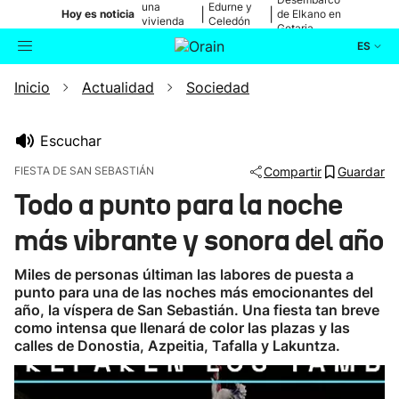
una
Edurne y
|
|
Hoy es noticia
de Elkano en
vivienda
Celedón
Getaria
de Bilbao
Txiki
ES
Inicio
Actualidad
Sociedad
Actualidad
Buscador
Política
Escuchar
FIESTA DE SAN SEBASTIÁN
Compartir
Guardar
Cultura
Todo a punto para la noche
más vibrante y sonora del año
Ikusmiran
Miles de personas últiman las labores de puesta a
Eguraldia
punto para una de las noches más emocionantes del
año, la víspera de San Sebastián. Una fiesta tan breve
como intensa que llenará de color las plazas y las
calles de Donostia, Azpeitia, Tafalla y Lakuntza.