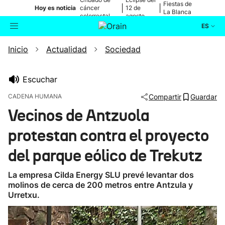
Fiestas de
|
|
Hoy es noticia
cáncer
12 de
La Blanca
colorrectal
agosto
ES
Inicio
Actualidad
Sociedad
Actualidad
Buscador
Política
Escuchar
CADENA HUMANA
Compartir
Guardar
Cultura
Vecinos de Antzuola
protestan contra el proyecto
Ikusmiran
del parque eólico de Trekutz
Eguraldia
La empresa Cilda Energy SLU prevé levantar dos
molinos de cerca de 200 metros entre Antzula y
Urretxu.