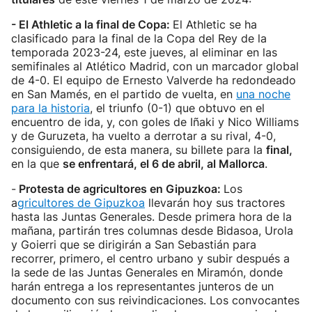
- El Athletic a la final de Copa:
El Athletic se ha
clasificado para la final de la Copa del Rey de la
temporada 2023-24, este jueves, al eliminar en las
semifinales al Atlético Madrid, con un marcador global
de 4-0. El equipo de Ernesto Valverde ha redondeado
en San Mamés, en el partido de vuelta, en
una noche
para la historia
, el triunfo (0-1) que obtuvo en el
encuentro de ida, y, con goles de Iñaki y Nico Williams
y de Guruzeta, ha vuelto a derrotar a su rival, 4-0,
consiguiendo, de esta manera, su billete para la
final,
en la que
se enfrentará, el 6 de abril, al Mallorca
.
-
Protesta de agricultores en Gipuzkoa:
Los
a
gricultores de Gipuzkoa
llevarán hoy sus tractores
hasta las Juntas Generales. Desde primera hora de la
mañana, partirán tres columnas desde Bidasoa, Urola
y Goierri que se dirigirán a San Sebastián para
recorrer, primero, el centro urbano y subir después a
la sede de las Juntas Generales en Miramón, donde
harán entrega a los representantes junteros de un
documento con sus reivindicaciones. Los convocantes