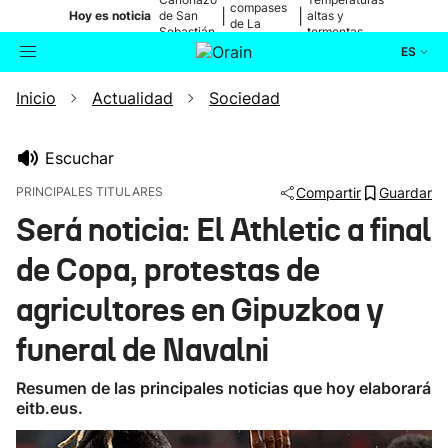
compases
|
|
Hoy es noticia
de San
altas y
de La
Sebastián
tormentas
Blanca
ES
Inicio
Actualidad
Sociedad
Actualidad
Buscador
Política
Escuchar
PRINCIPALES TITULARES
Compartir
Guardar
Cultura
Será noticia: El Athletic a final
de Copa, protestas de
Ikusmiran
agricultores en Gipuzkoa y
Eguraldia
funeral de Navalni
Resumen de las principales noticias que hoy elaborará
eitb.eus.