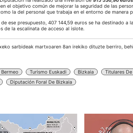
 Diputación ha realizado una inversión de
915 536,96 euros
nen el objetivo común de mejorar la seguridad de las perso
 como la del personal que trabaja en el entorno de manera 
de ese presupuesto, 407 144,59 euros se ha destinado a la 
s de la escalinata de acceso al islote.
eko sarbideak martxoaren 8an irekiko dituzte berriro, beh
Bermeo
Turismo Euskadi
Bizkaia
Titulares D
Diputación Foral De Bizkaia