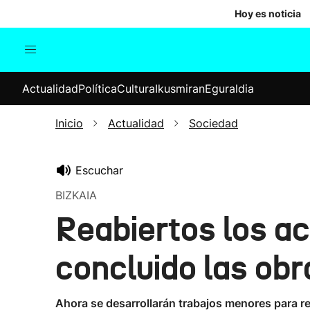
Hoy es noticia
Actualidad
Política
Cul
Actualidad
Política
Cultura
Ikusmiran
Eguraldia
Sociedad
Elecciones
Economía
Inicio
Actualidad
Sociedad
Internacional
Escuchar
BIZKAIA
Reabiertos los a
concluido las ob
Ahora se desarrollarán trabajos menores para r