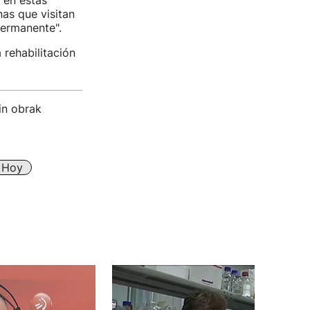
en estas
nas que visitan
permanente".
rehabilitación
in obrak
e Hoy