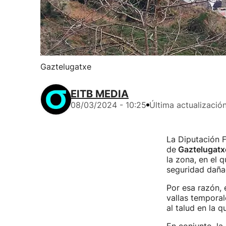
Gaztelugatxe
EITB MEDIA
08/03/2024 - 10:25
Última actualizació
La Diputación F
de
Gaztelugatx
la zona, en el 
seguridad daña
Por esa razón, e
vallas tempora
al talud en la 