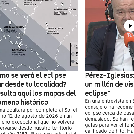
mo se verá el eclipse
Pérez-Iglesias
ar desde tu localidad?
un millón de vis
sulta aquí los mapas del
eclipse"
ómeno histórico
En una entrevista en E
consejero ha recomen
na ocultará por completo al Sol el
eclipse cerca de cas
mo 12 de agosto de 2026 en un
demasiado. Se han re
eno excepcional que no volverá
gafas para ver el fe
ervarse desde nuestro territorio
calificado de hito. H
 el año 2183. El eclipse solar total