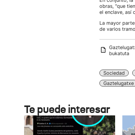
En conjunto, la
obras, "que tie
el enclave, así
La mayor parte 
de varios tramo
Gaztelugatx
bukatuta
Sociedad
Gaztelugatxe
Te puede interesar