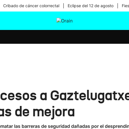
|
|
Cribado de cáncer colorrectal
Eclipse del 12 de agosto
Fie
tura
Ikusmiran
Egural
Salud
Tecnología
ccesos a Gaztelugatxe
ras de mejora
ematar las barreras de seguridad dañadas por el desprendi