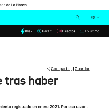
stas de La Blanca
ES
dia
Klisk
Para ti
Directos
Lo último
Klisk
Directos
Para ti
Compartir
Guardar
 tras haber
Lo último
miento registrado en enero 2021. Por esa razón,