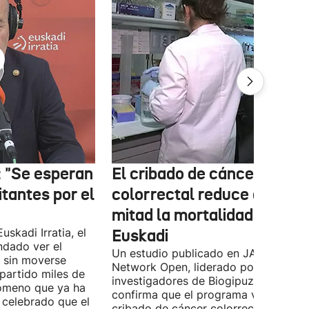
: "Se esperan
El cribado de cáncer
itantes por el
colorrectal reduce a la
mitad la mortalidad en
uskadi Irratia, el
Euskadi
dado ver el
Un estudio publicado en JAMA
a sin moverse
Network Open, liderado por
partido miles de
investigadores de Biogipuzkoa y EHU
nómeno que ya ha
confirma que el programa vasco de
a celebrado que el
cribado de cáncer colorrectal, activo