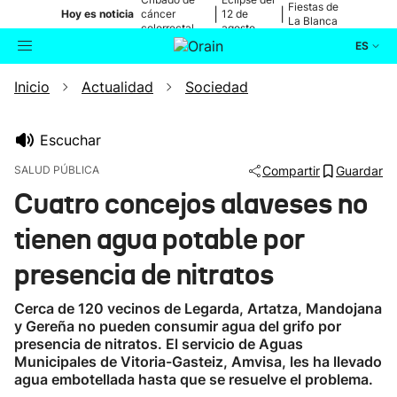
Fiestas de
|
|
Hoy es noticia
cáncer
12 de
La Blanca
colorrectal
agosto
ES
Inicio
Actualidad
Sociedad
Actualidad
Buscador
Política
Escuchar
SALUD PÚBLICA
Compartir
Guardar
Cultura
Cuatro concejos alaveses no
tienen agua potable por
Ikusmiran
presencia de nitratos
Eguraldia
Cerca de 120 vecinos de Legarda, Artatza, Mandojana
y Gereña no pueden consumir agua del grifo por
presencia de nitratos. El servicio de Aguas
Municipales de Vitoria-Gasteiz, Amvisa, les ha llevado
agua embotellada hasta que se resuelve el problema.