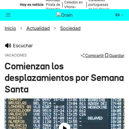
Celedón en
|
|
Hoy es noticia
Pirata de
portuguesas
Vitoria-
Donostia
en las playas
Gasteiz
ES
Inicio
Actualidad
Sociedad
Actualidad
Buscador
Política
Escuchar
VACACIONES
Compartir
Guardar
Cultura
Comienzan los
desplazamientos por Semana
Ikusmiran
Santa
Eguraldia