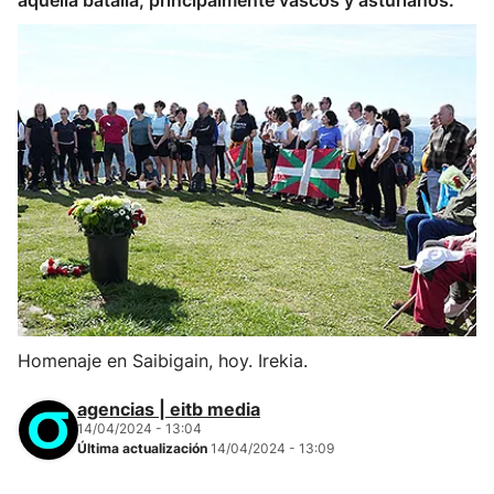
aquella batalla, principalmente vascos y asturianos.
Homenaje en Saibigain, hoy. Irekia.
agencias | eitb media
14/04/2024 - 13:04
Última actualización
14/04/2024 - 13:09