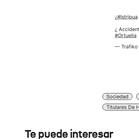
¿
#Istripua
¿ Accident
#Ortuella
— Trafiko
Sociedad
Titulares De 
Te puede interesar