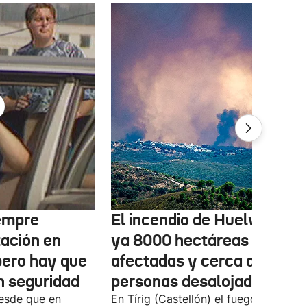
iempre
El incendio de Huelva deja
ación en
ya 8000 hectáreas
pero hay que
afectadas y cerca de 500
n seguridad
personas desalojadas
esde que en
En Tírig (Castellón) el fuego sigue