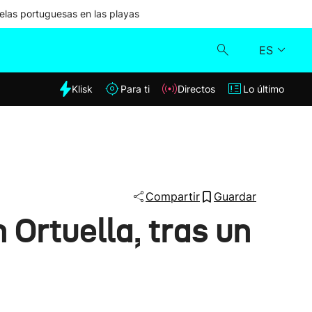
las portuguesas en las playas
ES
dia
Klisk
Para ti
Directos
Lo último
Klisk
Directos
Para ti
Compartir
Guardar
 Ortuella, tras un
Lo último