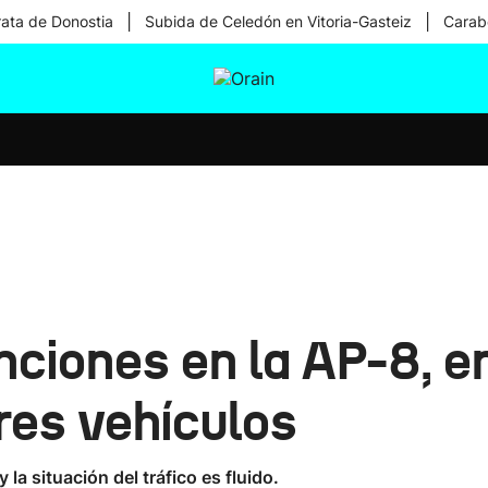
|
|
rata de Donostia
Subida de Celedón en Vitoria-Gasteiz
Carabe
tura
Ikusmiran
Egural
Salud
Tecnología
nciones en la AP-8, en
res vehículos
 la situación del tráfico es fluido.