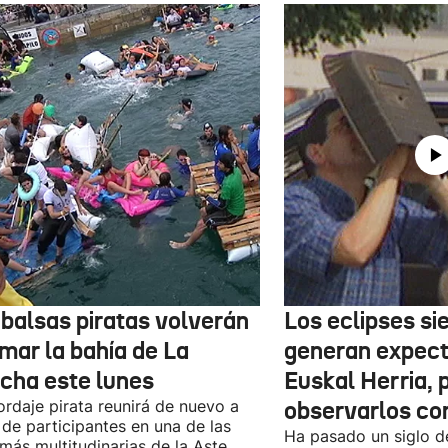
 balsas piratas volverán
Los eclipses s
mar la bahía de La
generan expect
cha este lunes
Euskal Herria, 
ordaje pirata reunirá de nuevo a
observarlos co
 de participantes en una de las
Ha pasado un siglo d
 más multitudinarias de la Aste