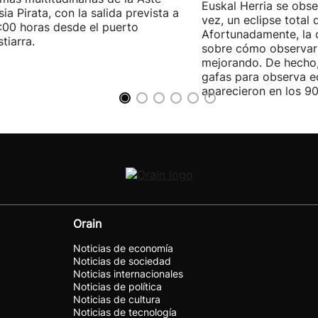
Euskal Herria se obse
ia Pirata, con la salida prevista a
vez, un eclipse total 
7:00 horas desde el puerto
Afortunadamente, la 
tiarra.
sobre cómo observarl
mejorando. De hecho,
gafas para observa e
aparecieron en los 90
Orain
Noticias de economía
Noticias de sociedad
Noticias internacionales
Noticias de política
Noticias de cultura
Noticias de tecnología