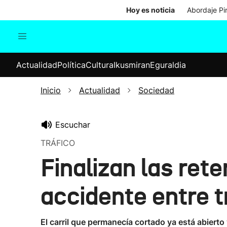
Hoy es noticia
Abordaje Pi
Actualidad
Política
Cul
Actualidad
Política
Cultura
Ikusmiran
Eguraldia
Sociedad
Elecciones
Economía
Inicio
Actualidad
Sociedad
Internacional
Escuchar
TRÁFICO
Finalizan las rete
accidente entre t
El carril que permanecía cortado ya está abierto y