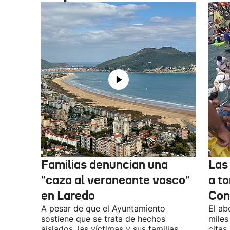
Familias denuncian una
Las
"caza al veraneante vasco"
a to
en Laredo
Con
A pesar de que el Ayuntamiento
El ab
sostiene que se trata de hechos
miles
aislados, las víctimas y sus familias
citas