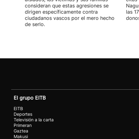
consideran que estas agresiones se
Nagus
dirigen específicamente contra
las 1
ciudadanos vascos por el mero hecho
donos
de serlo.
El grupo EITB
EITB
Deportes
Televisión a la carta
Primeran
Gaztea
Makusi