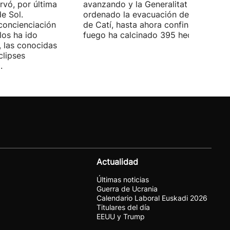
rvó, por última
avanzando y la Generalitat ha
de Sol.
ordenado la evacuación de la localid
concienciación
de Catí, hasta ahora confinado. El
os ha ido
fuego ha calcinado 395 hectáreas.
 las conocidas
clipses
.
Actualidad
Últimas noticias
Guerra de Ucrania
Calendario Laboral Euskadi 2026
Titulares del día
EEUU y Trump