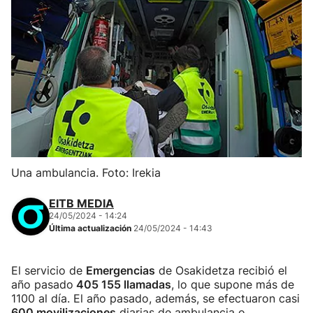
Una ambulancia. Foto: Irekia
EITB MEDIA
24/05/2024 - 14:24
Última actualización
24/05/2024 - 14:43
El servicio de
Emergencias
de Osakidetza recibió el
año pasado
405 155 llamadas
, lo que supone más de
1100 al día. El año pasado, además, se efectuaron casi
600 movilizaciones
diarias de ambulancia o