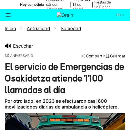
Fiestas de
|
|
Hoy es noticia
cáncer
12 de
La Blanca
colorrectal
agosto
ES
Inicio
Actualidad
Sociedad
Actualidad
Buscador
Política
Escuchar
30 ANIVERSARIO
Compartir
Guardar
Cultura
El servicio de Emergencias de
Osakidetza atiende 1100
Ikusmiran
llamadas al día
Eguraldia
Por otro lado, en 2023 se efectuaron casi 600
movilizaciones diarias de ambulancia o helicóptero.