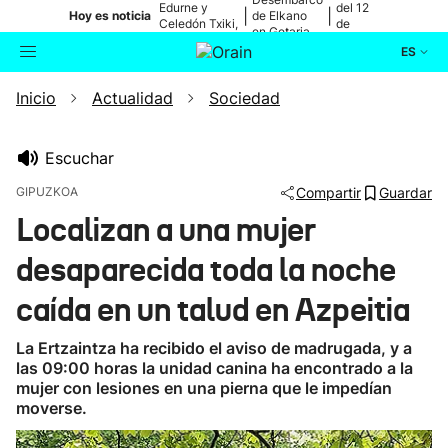
Edurne y
del 12
|
|
Hoy es noticia
de Elkano
Celedón Txiki,
de
en Getaria
en directo
agosto
ES
Inicio
Actualidad
Sociedad
Actualidad
Buscador
Política
Escuchar
GIPUZKOA
Compartir
Guardar
Cultura
Localizan a una mujer
desaparecida toda la noche
Ikusmiran
caída en un talud en Azpeitia
Eguraldia
La Ertzaintza ha recibido el aviso de madrugada, y a
las 09:00 horas la unidad canina ha encontrado a la
mujer con lesiones en una pierna que le impedían
moverse.