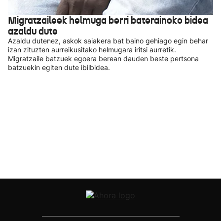
Migratzaileek helmuga berri baterainoko bidea
azaldu dute
Azaldu dutenez, askok saiakera bat baino gehiago egin behar
izan zituzten aurreikusitako helmugara iritsi aurretik.
Migratzaile batzuek egoera berean dauden beste pertsona
batzuekin egiten dute ibilbidea.