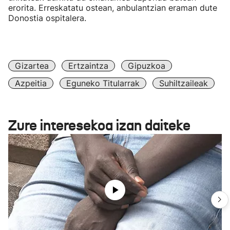
erorita. Erreskatatu ostean, anbulantzian eraman dute
Donostia ospitalera.
Gizartea
Ertzaintza
Gipuzkoa
Azpeitia
Eguneko Titularrak
Suhiltzaileak
Zure interesekoa izan daiteke