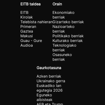
EITB taldea
Orain
EITB
Ekonomiako
Kirolak
berriak
Telebista nahieran
Gizarteko berriak
Primeran
Nazioarteko
Gaztea
berriak
Makusi
Politikako berriak
Guau - Gure
Kulturako berriak
Audioa
Teknologiako
berriak
Osasuneko
berriak
Gaurkotasuna
Azken berriak
Ukrainako gerra
Euskadiko lan
egutegia 2026
Eguneko
albisteak
AEB eta Trump