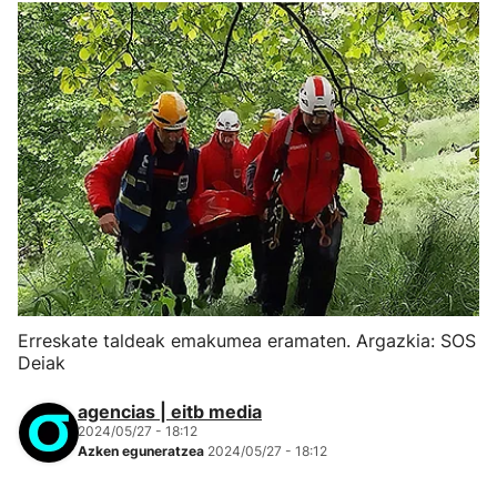
Erreskate taldeak emakumea eramaten. Argazkia: SOS
Deiak
agencias | eitb media
2024/05/27 - 18:12
Azken eguneratzea
2024/05/27 - 18:12