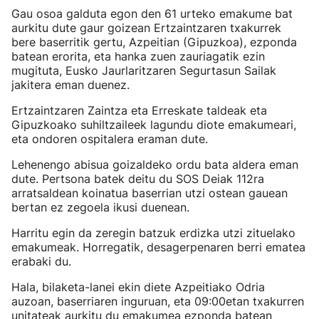
Gau osoa galduta egon den 61 urteko emakume bat
aurkitu dute gaur goizean Ertzaintzaren txakurrek
bere baserritik gertu, Azpeitian (Gipuzkoa), ezponda
batean erorita, eta hanka zuen zauriagatik ezin
mugituta, Eusko Jaurlaritzaren Segurtasun Sailak
jakitera eman duenez.
Ertzaintzaren Zaintza eta Erreskate taldeak eta
Gipuzkoako suhiltzaileek lagundu diote emakumeari,
eta ondoren ospitalera eraman dute.
Lehenengo abisua goizaldeko ordu bata aldera eman
dute. Pertsona batek deitu du SOS Deiak 112ra
arratsaldean koinatua baserrian utzi ostean gauean
bertan ez zegoela ikusi duenean.
Harritu egin da zeregin batzuk erdizka utzi zituelako
emakumeak. Horregatik, desagerpenaren berri ematea
erabaki du.
Hala, bilaketa-lanei ekin diete Azpeitiako Odria
auzoan, baserriaren inguruan, eta 09:00etan txakurren
unitateak aurkitu du emakumea ezponda batean