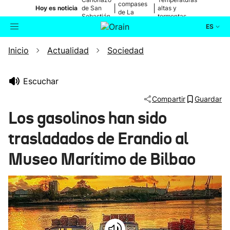
compases
|
|
Hoy es noticia
de San
altas y
de La
Sebastián
tormentas
Blanca
ES
Inicio
Actualidad
Sociedad
Actualidad
Buscador
Política
Escuchar
Compartir
Guardar
Cultura
Los gasolinos han sido
trasladados de Erandio al
Ikusmiran
Museo Marítimo de Bilbao
Eguraldia