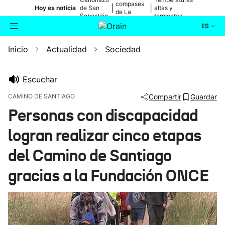
compases
|
|
Hoy es noticia
de San
altas y
de La
Sebastián
tormentas
Blanca
ES
Inicio
Actualidad
Sociedad
Actualidad
Buscador
Política
Escuchar
CAMINO DE SANTIAGO
Compartir
Guardar
Cultura
Personas con discapacidad
logran realizar cinco etapas
Ikusmiran
del Camino de Santiago
Eguraldia
gracias a la Fundación ONCE