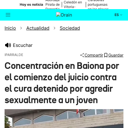
Celedón en
|
|
Hoy es noticia
Pirata de
portuguesas
Vitoria-
Donostia
en las playas
Gasteiz
ES
Inicio
Actualidad
Sociedad
Actualidad
Buscador
Política
Escuchar
IPARRALDE
Compartir
Guardar
Cultura
Concentración en Baiona por
el comienzo del juicio contra
Ikusmiran
el cura detenido por agredir
Eguraldia
sexualmente a un joven