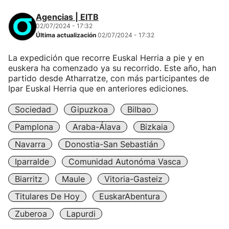
Agencias | EITB
02/07/2024 - 17:32
Última actualización
02/07/2024 - 17:32
La expedición que recorre Euskal Herria a pie y en
euskera ha comenzado ya su recorrido. Este año, han
partido desde Atharratze, con más participantes de
Ipar Euskal Herria que en anteriores ediciones.
Sociedad
Gipuzkoa
Bilbao
Pamplona
Araba-Álava
Bizkaia
Navarra
Donostia-San Sebastián
Iparralde
Comunidad Autonóma Vasca
Biarritz
Maule
Vitoria-Gasteiz
Titulares De Hoy
EuskarAbentura
Zuberoa
Lapurdi