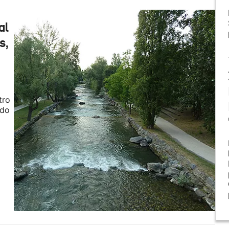
al
s,
tro
ido