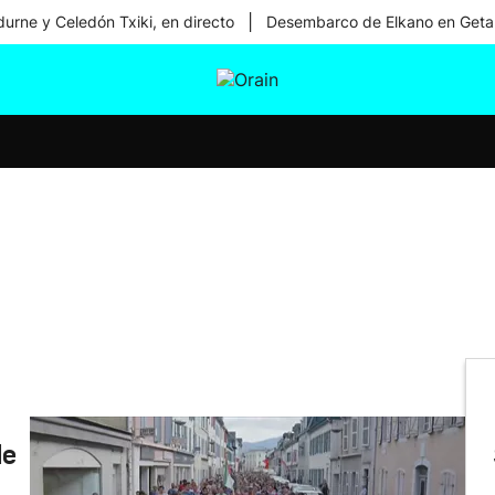
|
urne y Celedón Txiki, en directo
Desembarco de Elkano en Geta
tura
Ikusmiran
Egural
Salud
Tecnología
de