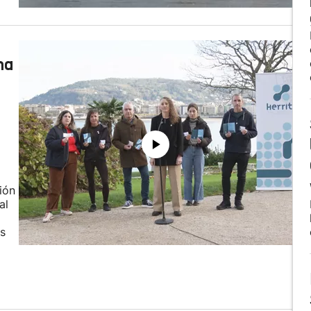
na
ión
al
s