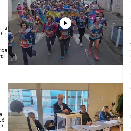
, la
dio
onde
ra.
e
vé
do