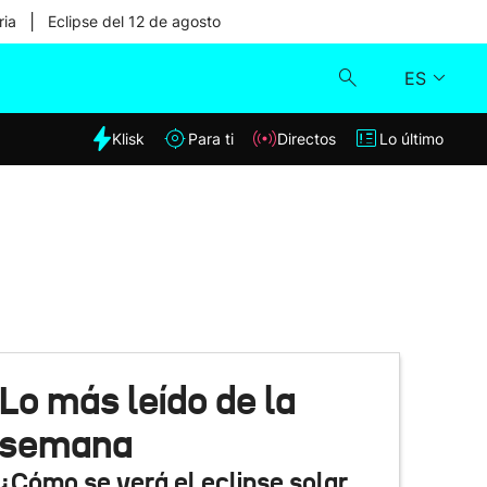
|
ria
Eclipse del 12 de agosto
ES
dia
Klisk
Para ti
Directos
Lo último
Klisk
Directos
Para ti
Lo último
Lo más leído de la
semana
¿Cómo se verá el eclipse solar