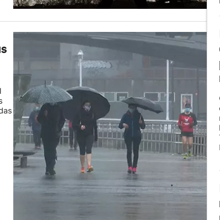
as
l
s
das