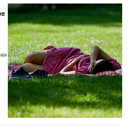
ue
baja