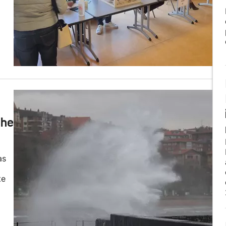
che
as
te