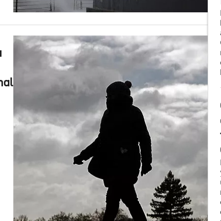
a
nal