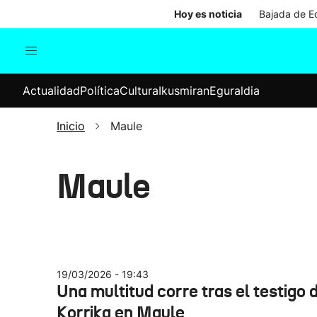
Hoy es noticia
Bajada de Ed
Actualidad
Política
Cul
Actualidad
Política
Cultura
Ikusmiran
Eguraldia
Sociedad
Elecciones
Economía
Inicio
Maule
Internacional
Maule
19/03/2026 - 19:43
Una multitud corre tras el testigo 
Korrika en Maule