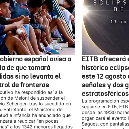
Gobierno español avisa a
EITB ofrecerá e
lia de que tomará
histórico eclips
idas si no levanta el
este 12 agosto 
trol de fronteras
señales y dos 
ecutivo ha respondido así a la
estratosféricos
ión de Meloni de suspender el
La programación espe
io Schengen tras lo sucedido en
seguirse en ETB, ET
. Entretanto, el Ministerio de
desde las 19:30 hora
tud e Infancia ha anunciado que
organizará el evento
zará a reubicar "en pocas
Sagües, con pantallas
as" a los 1342 menores llegados