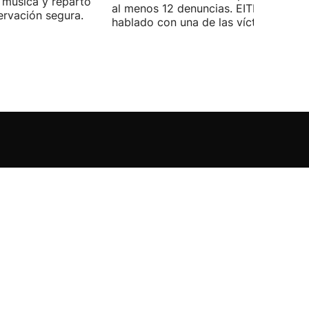
 música y reparto
al menos 12 denuncias. EITB ha
ervación segura.
hablado con una de las víctimas.
Actualidad
Últimas noticias
Guerra de Ucrania
Calendario Laboral Euskadi 2026
Titulares del día
EEUU y Trump