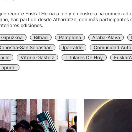
que recorre Euskal Herria a pie y en euskera ha comenzado
 año, han partido desde Atharratze, con más participantes 
nteriores ediciones.
Gipuzkoa
Bilbao
Pamplona
Araba-Álava
Donostia-San Sebastián
Iparralde
Comunidad Auto
aule
Vitoria-Gasteiz
Titulares De Hoy
EuskarA
Lapurdi