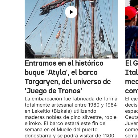
Entramos en el histórico
El 
buque 'Atyla', el barco
Ita
Targaryen, del universo de
med
'Juego de Tronos'
con
La embarcación fue fabricada de forma
El ej
totalmente artesanal entre 1980 y 1984
decis
en Lekeitio (Bizkaia) utilizando
espac
maderas nobles de pino silvestre, roble
Ceuta
e iroko. El barco estará este fin de
Juven
semana en el Muelle del puerto
comen
donostiarra y se podrá visitar de 11:00
seman