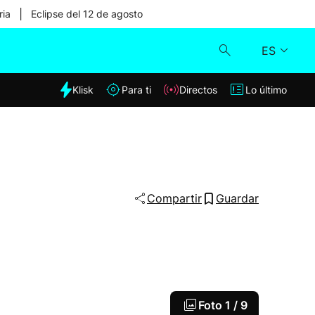
|
ria
Eclipse del 12 de agosto
ES
dia
Klisk
Para ti
Directos
Lo último
Klisk
Directos
Para ti
Compartir
Guardar
Lo último
Foto
1 / 9