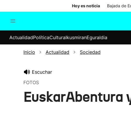
Hoy es noticia
Bajada de Ed
Actualidad
Política
Cul
Actualidad
Política
Cultura
Ikusmiran
Eguraldia
Sociedad
Elecciones
Economía
Inicio
Actualidad
Sociedad
Internacional
Escuchar
FOTOS
EuskarAbentura 