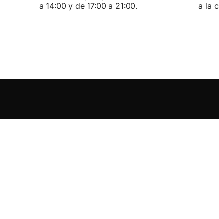
a 14:00 y de 17:00 a 21:00.
a la 
El grupo EITB
EITB
Deportes
Televisión a la carta
Primeran
Gaztea
Makusi
Guau - Gure Audioa