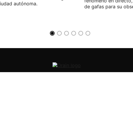
fenómeno en directo,
ciudad autónoma.
de gafas para su obs
Orain
Noticias de economía
Noticias de sociedad
Noticias internacionales
Noticias de política
Noticias de cultura
Noticias de tecnología
Noticias de salud