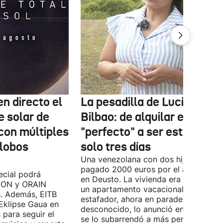
n directo el
La pesadilla de Lucía en
e solar de
Bilbao: de alquilar el piso
con múltiples
"perfecto" a ser estafada e
globos
solo tres días
Una venezolana con dos hijos ha
pagado 2000 euros por el alquiler pi
cial podrá
en Deusto. La vivienda era en realida
B ON y ORAIN
un apartamento vacacional. El
s. Además, EITB
estafador, ahora en paradero
 Eklipse Gaua en
desconocido, lo anunció en Idealista 
 para seguir el
se lo subarrendó a más personas. Ha