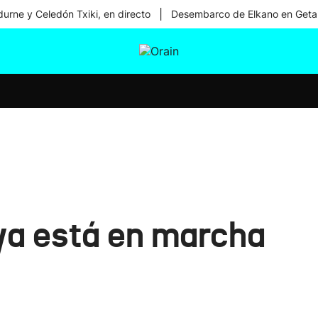
|
urne y Celedón Txiki, en directo
Desembarco de Elkano en Geta
tura
Ikusmiran
Egural
Salud
Tecnología
ya está en marcha