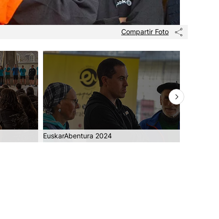
Compartir Foto
EuskarAbentura 2024
EuskarAb