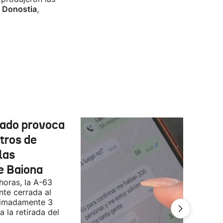
l Donostia
,
cado provoca
tros de
las
e Baiona
 horas, la A-63
te cerrada al
ximadamente 3
 la retirada del