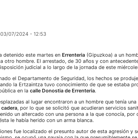
n
03/07/2024 - 12:53
ha detenido este martes en
Errenteria
(Gipuzkoa) a un hombr
a otro hombre. El arrestado, de 30 años y con antecedentes
sposición judicial a lo largo de la jornada de este miércole
mado el Departamento de Seguridad, los hechos se produj
uando la Ertzaintza tuvo conocimiento de que se estaba p
 pública en la
calle Donostia de Errenteria
.
esplazadas al lugar encontraron a un hombre que tenía una
a cadera
, por lo que se solicitó que acudieran servicios sanit
tenido un altercado con una persona a la que conocía, por
sta le había herido con un arma blanca.
iones fue localizado el presunto autor de esta agresión y s
mismo, se ocupó una navaja con la que presumiblemente se 