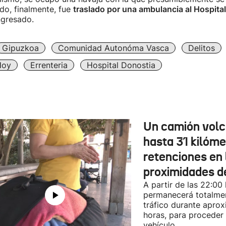
ido, finalmente, fue
traslado por una ambulancia al Hospita
gresado.
Gipuzkoa
Comunidad Autonóma Vasca
Delitos
Hoy
Errenteria
Hospital Donostia
Un camión vol
hasta 31 kilóme
retenciones en 
proximidades d
A partir de las 22:00
permanecerá totalmen
tráfico durante apro
horas, para proceder a
vehículo.