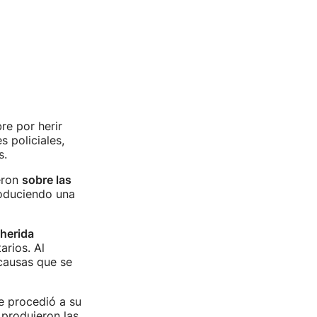
e por herir
 policiales,
s.
eron
sobre las
roduciendo una
herida
arios. Al
 causas que se
e procedió a su
produjeron las