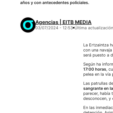
años y con antecedentes policiales.
Agencias | EITB MEDIA
03/07/2024 - 12:53
Última actualizació
La Ertzaintza 
con una navaja 
será puesto a di
Según ha infor
17:00 horas
, c
pelea en la vía
Las patrullas d
sangrante en l
parecer, había 
desconocen, y é
En las inmediac
detención. Asi