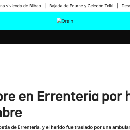
|
|
una vivienda de Bilbao
Bajada de Edurne y Celedón Txiki
Dese
tura
Ikusmiran
Egural
Salud
Tecnología
e en Errenteria por h
mbre
stia de Errenteria, y el herido fue traslado por una ambula