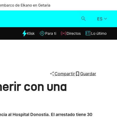
mbarco de Elkano en Getaria
ES
dia
Klisk
Para ti
Directos
Lo último
Klisk
Directos
Para ti
Compartir
Guardar
erir con una
Lo último
ncia al Hospital Donostia. El arrestado tiene 30