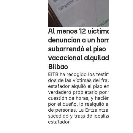
Al menos 12 víctimas
denuncian a un hombre qu
subarrendó el piso
vacacional alquilado en
Bilbao
EITB ha recogido los testimonios de
dos de las víctimas del fraude. El
estafador alquiló el piso en Airbnb a 
verdadero propietario por tres días. 
cuestión de horas, y haciéndose pasa
por el dueño, lo realquiló a una doce
de personas. La Ertzaintza investiga 
sucedido y trata de localizar al
estafador.