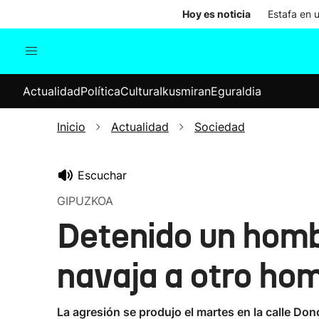
Hoy es noticia
Estafa en 
Actualidad
Política
Cul
Actualidad
Política
Cultura
Ikusmiran
Eguraldia
Sociedad
Elecciones
Economía
Inicio
Actualidad
Sociedad
Internacional
Escuchar
GIPUZKOA
Detenido un hombr
navaja a otro ho
La agresión se produjo el martes en la calle Dono