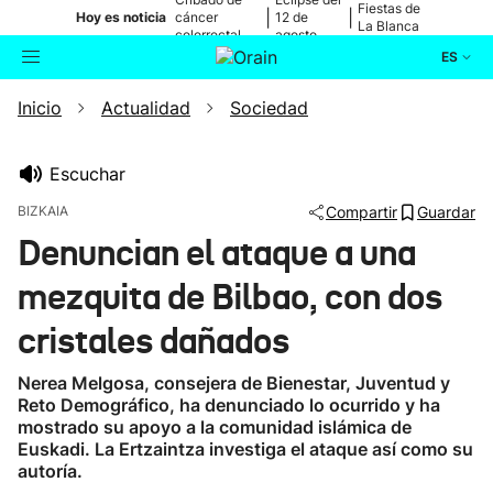
Fiestas de
|
|
Hoy es noticia
cáncer
12 de
La Blanca
colorrectal
agosto
ES
Inicio
Actualidad
Sociedad
Actualidad
Buscador
Política
Escuchar
BIZKAIA
Compartir
Guardar
Cultura
Denuncian el ataque a una
mezquita de Bilbao, con dos
Ikusmiran
cristales dañados
Eguraldia
Nerea Melgosa, consejera de Bienestar, Juventud y
Reto Demográfico, ha denunciado lo ocurrido y ha
mostrado su apoyo a la comunidad islámica de
Euskadi. La Ertzaintza investiga el ataque así como su
autoría.