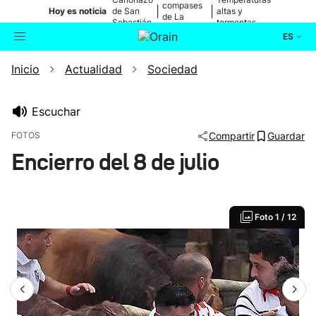
compases
|
|
Hoy es noticia
de San
altas y
de La
Sebastián
tormentas
Blanca
ES
Inicio
Actualidad
Sociedad
Actualidad
Buscador
Política
Escuchar
FOTOS
Compartir
Guardar
Cultura
Encierro del 8 de julio
Ikusmiran
Foto
1 / 12
Eguraldia