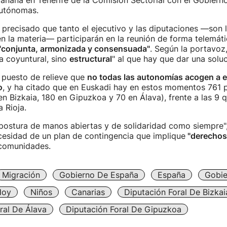
añana en Tenerife de la Comisión Sectorial con el Gobiern
utónomas.
precisado que tanto el ejecutivo y las diputaciones —son l
 la materia— participarán en la reunión de forma telemátic
"conjunta, armonizada y consensuada"
. Según la portavoz,
a coyuntural, sino
estructural
" al que hay que dar una soluc
 puesto de relieve que
no todas las autonomías acogen a 
o
, y ha citado que en Euskadi hay en estos momentos 761 
n Bizkaia, 180 en Gipuzkoa y 70 en Álava), frente a las 9 
 Rioja.
postura de manos abiertas y de solidaridad como siempre",
necesidad de un plan de contingencia que implique
"derechos
 comunidades.
Migración
Gobierno De España
España
Gobie
Hoy
Niños
Canarias
Diputación Foral De Bizkai
ral De Álava
Diputación Foral De Gipuzkoa