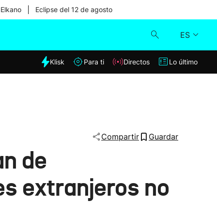
|
 Elkano
Eclipse del 12 de agosto
ES
dia
Klisk
Para ti
Directos
Lo último
Klisk
Directos
Para ti
Compartir
Guardar
an de
Lo último
es extranjeros no