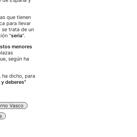
o de España y
as que tienen
a para llevar
 se trata de un
ión "
seria
".
estos menores
plazas
que, según ha
 ha dicho, para
 y deberes"
rno Vasco
a