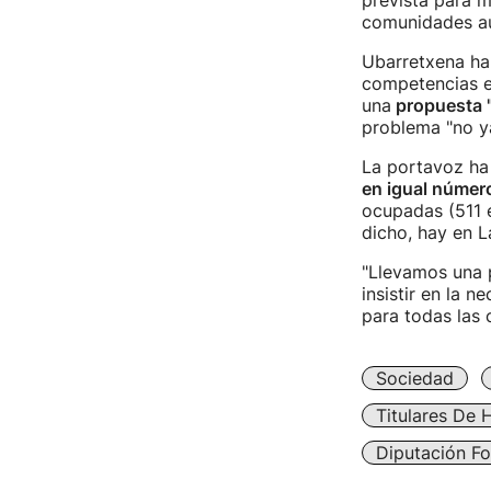
prevista para m
comunidades a
Ubarretxena ha 
competencias en
una
propuesta 
problema "no y
La portavoz ha
en igual númer
ocupadas (511 e
dicho, hay en La
"Llevamos una 
insistir en la 
para todas las
Sociedad
Titulares De 
Diputación Fo