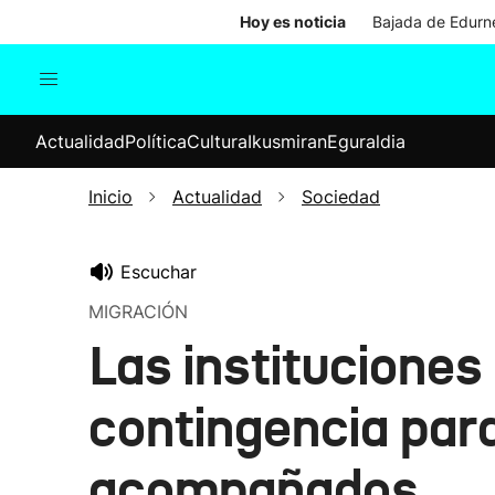
Hoy es noticia
Bajada de Edurne
Actualidad
Política
Cul
Actualidad
Política
Cultura
Ikusmiran
Eguraldia
Sociedad
Elecciones
Economía
Inicio
Actualidad
Sociedad
Internacional
Escuchar
MIGRACIÓN
Las instituciones
contingencia para
acompañados