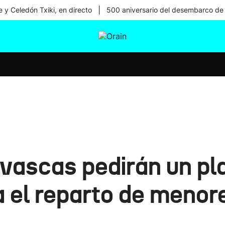
|
 y Celedón Txiki, en directo
500 aniversario del desembarco de
tura
Ikusmiran
Egural
Salud
Tecnología
 vascas pedirán un pl
 el reparto de menor