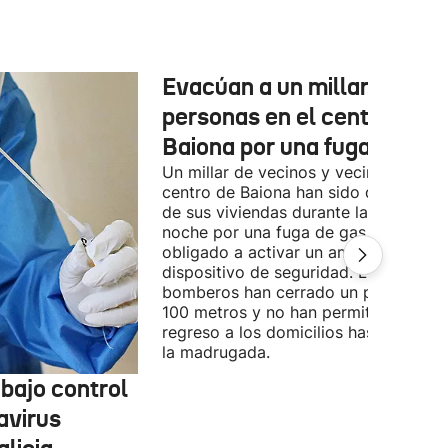
Evacúan a un millar de
personas en el centro de
Baiona por una fuga de gas
Un millar de vecinos y vecinas del
centro de Baiona han sido desalojad
de sus viviendas durante la pasada
noche por una fuga de gas que ha
obligado a activar un amplio
dispositivo de seguridad. Los
bomberos han cerrado un perímetro 
100 metros y no han permitido el
regreso a los domicilios hasta la una 
la madrugada.
bajo control
avirus