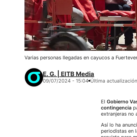
Varias personas llegadas en cayucos a Fuerteve
E. G. | EITB Media
09/07/2024 - 15:04
Última actualizació
El
Gobierno Vas
contingencia
pa
extranjeras no 
Así lo ha anunc
periodistas en 