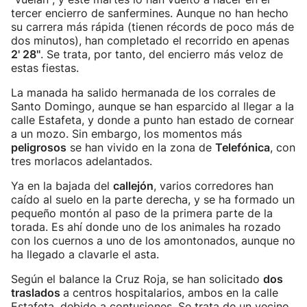
tercer encierro de sanfermines. Aunque no han hecho
su carrera más rápida (tienen récords de poco más de
dos minutos), han completado el recorrido en apenas
2' 28''
. Se trata, por tanto, del encierro más veloz de
estas fiestas.
La manada ha salido hermanada de los corrales de
Santo Domingo, aunque se han esparcido al llegar a la
calle Estafeta, y donde a punto han estado de cornear
a un mozo. Sin embargo, los momentos más
peligrosos
se han vivido en la zona de
Telefónica
, con
tres morlacos adelantados.
Ya en la bajada del
callejón
, varios corredores han
caído al suelo en la parte derecha, y se ha formado un
pequeño montón al paso de la primera parte de la
torada. Es ahí donde uno de los animales ha rozado
con los cuernos a uno de los amontonados, aunque no
ha llegado a clavarle el asta.
Según el balance la Cruz Roja, se han solicitado
dos
traslados
a centros hospitalarios, ambos en la calle
Estafeta, debido a contusiones. Se trata de un vecino