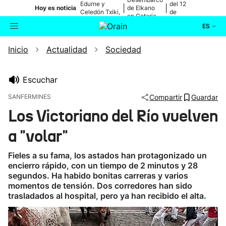
Edurne y
del 12
|
|
Hoy es noticia
de Elkano
Celedón Txiki,
de
en Getaria
en directo
agosto
ES
Inicio
Actualidad
Sociedad
Actualidad
Buscador
Política
Escuchar
SANFERMINES
Compartir
Guardar
Cultura
Los Victoriano del Río vuelven
a "volar"
Ikusmiran
Fieles a su fama, los astados han protagonizado un
Eguraldia
encierro rápido, con un tiempo de 2 minutos y 28
segundos. Ha habido bonitas carreras y varios
momentos de tensión. Dos corredores han sido
trasladados al hospital, pero ya han recibido el alta.