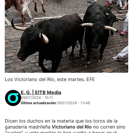
Los Victoriano del Río, este martes. EFE
E. G. | EITB Media
09/07/2024 - 10:11
Última actualización
09/07/2024 - 13:48
Dicen los duchos en la materia que los toros de la
ganadería madrileña
Victoriano del Río
no corren sino
"vuelan", y este martes lo han vuelto a hacer en el