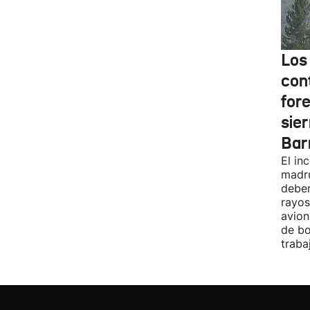
Los
cont
fore
sier
Bar
El in
madru
deber
rayos
avion
de bo
traba