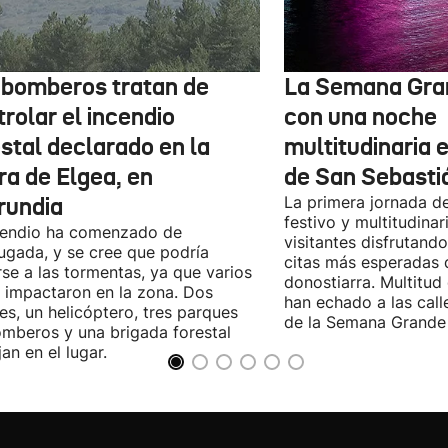
 bomberos tratan de
La Semana Gra
rolar el incendio
con una noche
stal declarado en la
multitudinaria e
ra de Elgea, en
de San Sebasti
rundia
La primera jornada d
festivo y multitudinar
cendio ha comenzado de
visitantes disfrutand
gada, y se cree que podría
citas más esperadas 
se a las tormentas, ya que varios
donostiarra. Multitud
 impactaron en la zona. Dos
han echado a las call
es, un helicóptero, tres parques
de la Semana Grande 
mberos y una brigada forestal
jan en el lugar.