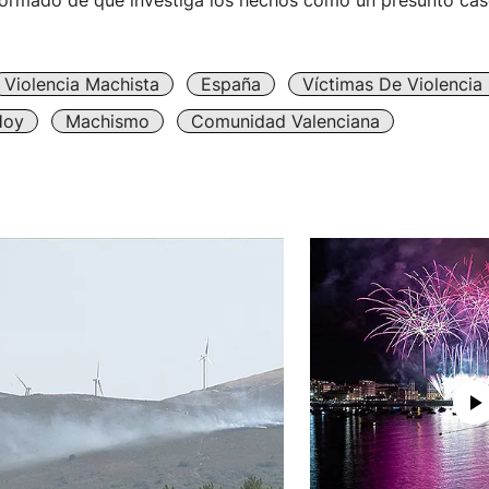
formado de que investiga los hechos como un presunto cas
Violencia Machista
España
Víctimas De Violencia
Hoy
Machismo
Comunidad Valenciana