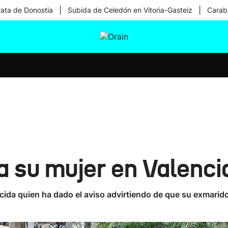
|
|
rata de Donostia
Subida de Celedón en Vitoria-Gasteiz
Carabe
tura
Ikusmiran
Egural
Salud
Tecnología
 su mujer en Valenci
icida quien ha dado el aviso advirtiendo de que su exmarid