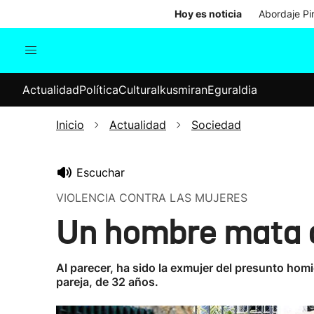
Hoy es noticia
Abordaje Pi
Actualidad
Política
Cul
Actualidad
Política
Cultura
Ikusmiran
Eguraldia
Sociedad
Elecciones
Economía
Inicio
Actualidad
Sociedad
Internacional
Escuchar
VIOLENCIA CONTRA LAS MUJERES
Un hombre mata a
Al parecer, ha sido la exmujer del presunto hom
pareja, de 32 años.