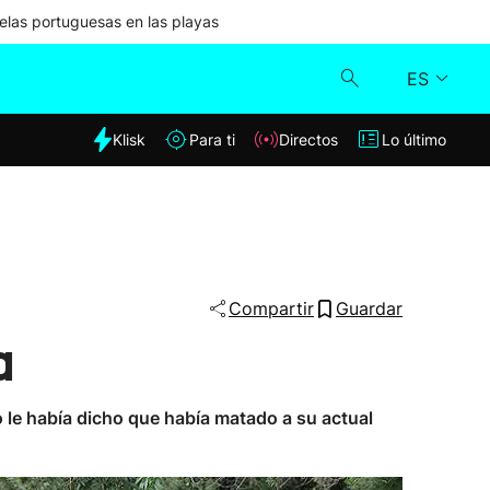
las portuguesas en las playas
ES
dia
Klisk
Para ti
Directos
Lo último
Klisk
Directos
Para ti
Compartir
Guardar
a
Lo último
o le había dicho que había matado a su actual