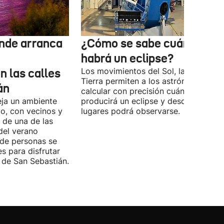
nde arranca
¿Cómo se sabe cuándo
habrá un eclipse?
n las calles
Los movimientos del Sol, la Luna y la
Tierra permiten a los astrónomos
án
calcular con precisión cuándo se
eja un ambiente
producirá un eclipse y desde qué
io, con vecinos y
lugares podrá observarse.
o de una de las
del verano
 de personas se
es para disfrutar
de San Sebastián.