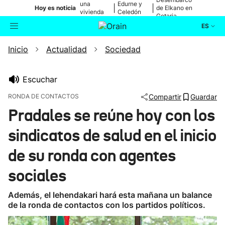
una
Edurne y
|
|
Hoy es noticia
de Elkano en
vivienda
Celedón
Getaria
de Bilbao
Txiki
ES
Inicio
Actualidad
Sociedad
Actualidad
Buscador
Política
Escuchar
RONDA DE CONTACTOS
Compartir
Guardar
Cultura
Pradales se reúne hoy con los
sindicatos de salud en el inicio
Ikusmiran
de su ronda con agentes
Eguraldia
sociales
Además, el lehendakari hará esta mañana un balance
de la ronda de contactos con los partidos políticos.