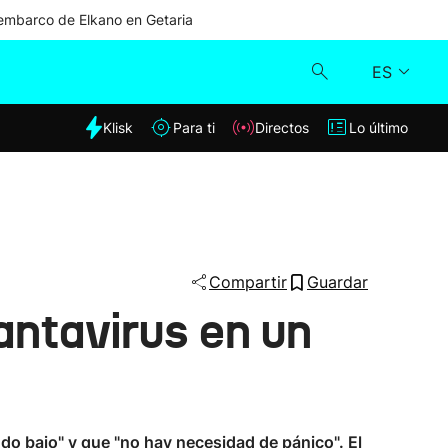
mbarco de Elkano en Getaria
ES
dia
Klisk
Para ti
Directos
Lo último
Klisk
Directos
Para ti
Compartir
Guardar
antavirus en un
Lo último
ndo bajo" y que "no hay necesidad de pánico". El