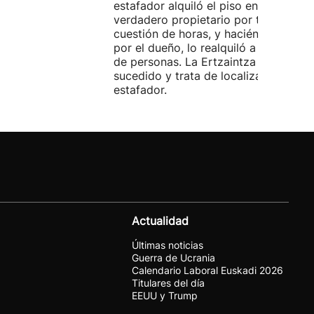
estafador alquiló el piso en Airbnb a 
verdadero propietario por tres días. 
cuestión de horas, y haciéndose pasa
por el dueño, lo realquiló a una doce
de personas. La Ertzaintza investiga 
sucedido y trata de localizar al
estafador.
Actualidad
Últimas noticias
Guerra de Ucrania
Calendario Laboral Euskadi 2026
Titulares del día
EEUU y Trump