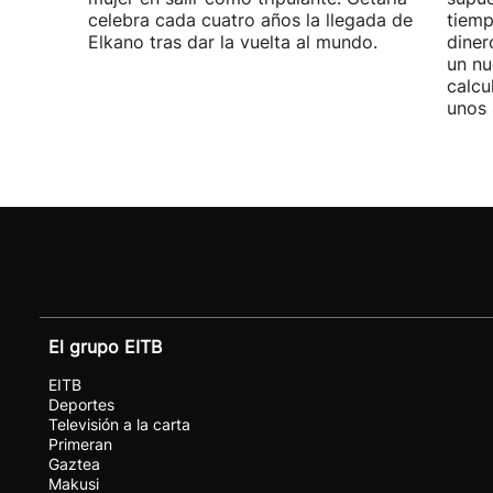
celebra cada cuatro años la llegada de
tiemp
Elkano tras dar la vuelta al mundo.
diner
un nu
calcu
unos 
El grupo EITB
EITB
Deportes
Televisión a la carta
Primeran
Gaztea
Makusi