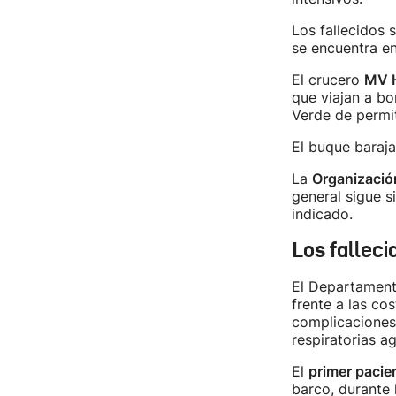
Los fallecidos 
se encuentra en
El crucero
MV 
que viajan a bo
Verde de permit
El buque baraja
La
Organizació
general sigue s
indicado.
Los falleci
El Departament
frente a las co
complicaciones 
respiratorias a
El
primer pacie
barco, durante 