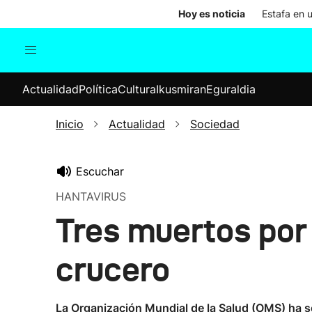
Hoy es noticia
Estafa en 
Actualidad
Política
Cul
Actualidad
Política
Cultura
Ikusmiran
Eguraldia
Sociedad
Elecciones
Economía
Inicio
Actualidad
Sociedad
Internacional
Escuchar
HANTAVIRUS
Tres muertos por 
crucero
La Organización Mundial de la Salud (OMS) ha se