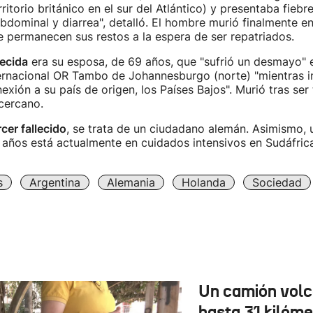
ritorio británico en el sur del Atlántico) y presentaba fiebr
bdominal y diarrea", detalló. El hombre murió finalmente en 
e permanecen sus restos a la espera de ser repatriados.
ecida
era su esposa, de 69 años, que "sufrió un desmayo" e
ernacional OR Tambo de Johannesburgo (norte) "mientras i
exión a su país de origen, los Países Bajos". Murió tras ser
cercano.
rcer fallecido
, se trata de un ciudadano alemán. Asimismo,
 años está actualmente en cuidados intensivos en Sudáfrica
s
Argentina
Alemania
Holanda
Sociedad
Un camión vol
hasta 31 kilóme