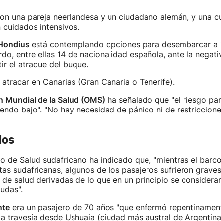
son una pareja neerlandesa y un ciudadano alemán, y una c
 cuidados intensivos.
Hondius
está contemplando opciones para desembarcar a 
rdo, entre ellas 14 de nacionalidad española, ante la negat
ir el atraque del buque.
 atracar en Canarias (Gran Canaria o Tenerife).
n Mundial de la Salud (OMS)
ha señalado que "el riesgo par
iendo bajo". "No hay necesidad de pánico ni de restricciones
dos
o de Salud sudafricano ha indicado que, "mientras el barc
stas sudafricanas, algunos de los pasajeros sufrieron graves
de salud derivadas de lo que en un principio se considera
gudas".
nte
era un pasajero de 70 años "que enfermó repentinamen
la travesía desde Ushuaia (ciudad más austral de Argentina)