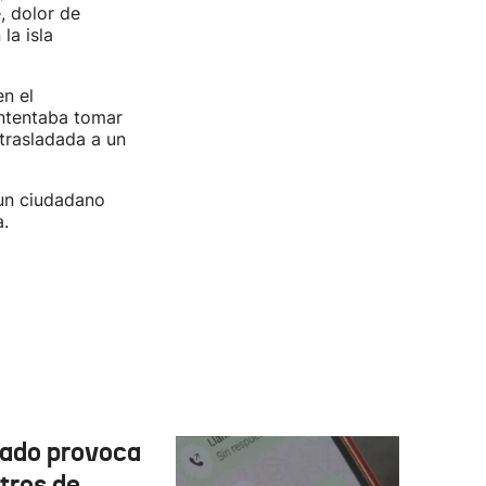
e, dolor de
la isla
n el
ntentaba tomar
 trasladada a un
 un ciudadano
.
cado provoca
tros de