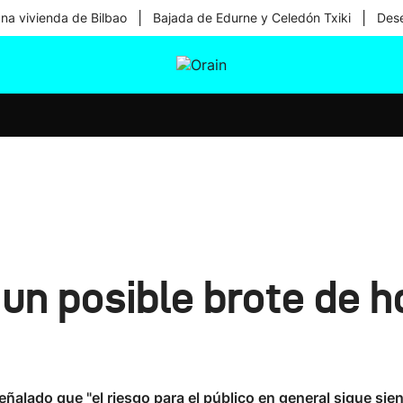
|
|
una vivienda de Bilbao
Bajada de Edurne y Celedón Txiki
Dese
tura
Ikusmiran
Egural
Salud
Tecnología
un posible brote de h
ñalado que "el riesgo para el público en general sigue sie