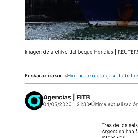
Imagen de archivo del buque Hondius | REUTER
Euskaraz irakurri:
Hiru hildako eta gaixotu bat 
Agencias | EITB
04/05/2026 - 21:30
Última actualizació
Tres de los sei
Argentina han f
intensivos.