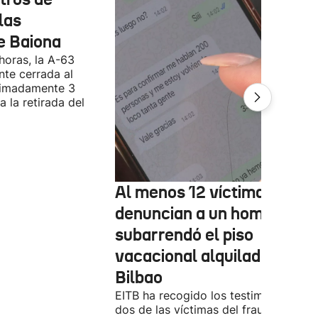
las
e Baiona
 horas, la A-63
te cerrada al
ximadamente 3
 la retirada del
Al menos 12 víctimas
denuncian a un hombre qu
subarrendó el piso
vacacional alquilado en
Bilbao
EITB ha recogido los testimonios de
dos de las víctimas del fraude. El