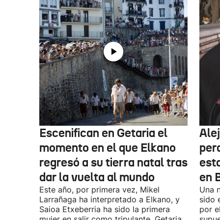
Escenifican en Getaria el
Ale
momento en el que Elkano
per
regresó a su tierra natal tras
esta
dar la vuelta al mundo
en 
Este año, por primera vez, Mikel
Una n
Larrañaga ha interpretado a Elkano, y
sido 
Saioa Etxeberria ha sido la primera
por e
mujer en salir como tripulante. Getaria
supue