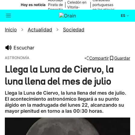
Celedón en
|
|
Hoy es noticia
Pirata de
portuguesas
Vitoria-
Donostia
en las playas
Gasteiz
ES
Inicio
Actualidad
Sociedad
Actualidad
Buscador
Política
Escuchar
ASTRONOMÍA
Compartir
Guardar
Cultura
Llega la Luna de Ciervo, la
luna llena del mes de julio
Ikusmiran
Llega la Luna de Ciervo, la luna llena del mes de julio.
Eguraldia
El acontecimiento astronómico llegará a su punto
álgido en la madrugada del lunes 22, alcanzando su
mayor plenitud en torno a las 00:30 horas.