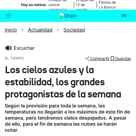
Fiestas de
|
|
Hoy es noticia
cáncer
12 de
La Blanca
colorrectal
agosto
ES
Inicio
Actualidad
Sociedad
Actualidad
Buscador
Política
Escuchar
EL TIEMPO
Compartir
Guardar
Cultura
Los cielos azules y la
estabilidad, los grandes
Ikusmiran
protagonistas de la semana
Eguraldia
Según la previsión para toda la semana, las
temperaturas no llegarán a los máximos de este fin de
semana, pero tendremos cielos despejados. A pesar
de ello, para el fin de semana las nubes se harán
notar.