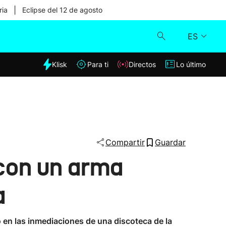
|
ria
Eclipse del 12 de agosto
ES
dia
Klisk
Para ti
Directos
Lo último
Klisk
Directos
Para ti
Compartir
Guardar
 con un arma
Lo último
a
 en las inmediaciones de una discoteca de la