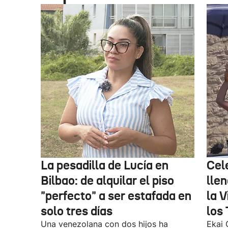
La pesadilla de Lucía en
Cel
Bilbao: de alquilar el piso
llen
"perfecto" a ser estafada en
la V
solo tres días
los 
Una venezolana con dos hijos ha
Ekai 