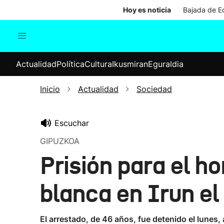
Hoy es noticia
Bajada de Ed
Actualidad
Política
Cul
Actualidad
Política
Cultura
Ikusmiran
Eguraldia
Sociedad
Elecciones
Economía
Inicio
Actualidad
Sociedad
Internacional
Escuchar
GIPUZKOA
Prisión para el h
blanca en Irun e
El arrestado, de 46 años, fue detenido el lunes