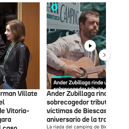
erman Villate
Ander Zubillaga rinde un
el
sobrecogedor tributo a las
e Vitoria-
víctimas de Biescas en el 
gara
aniversario de la tragedia
l caso
La riada del camping de Biescas