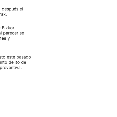
 después el
rax.
e Bizkor
l parecer se
unes
y
esto este pasado
nto delito de
 preventiva.