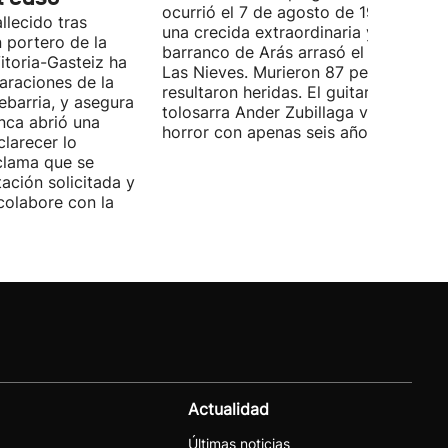
ocurrió el 7 de agosto de 1996, cuan
allecido tras
una crecida extraordinaria y súbita de
n portero de la
barranco de Arás arrasó el camping
itoria-Gasteiz ha
Las Nieves. Murieron 87 personas y 1
araciones de la
resultaron heridas. El guitarrista
ebarria, y asegura
tolosarra Ander Zubillaga vivió aquel
nca abrió una
horror con apenas seis años de edad.
clarecer lo
clama que se
ación solicitada y
colabore con la
Actualidad
Últimas noticias