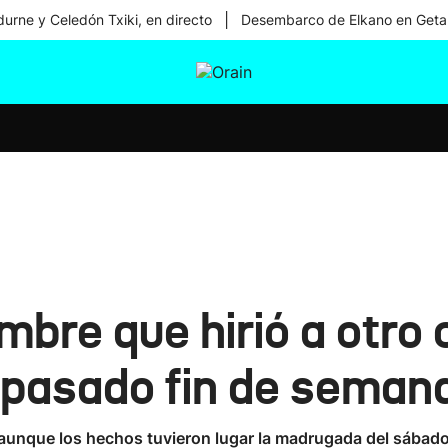
|
urne y Celedón Txiki, en directo
Desembarco de Elkano en Geta
tura
Ikusmiran
Egural
Salud
Tecnología
ombre que hirió a otro
l pasado fin de seman
, aunque los hechos tuvieron lugar la madrugada del sábado