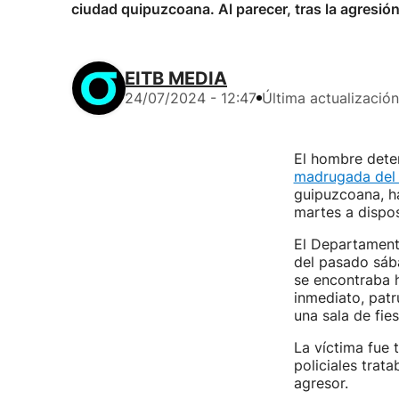
ciudad quipuzcoana. Al parecer, tras la agresió
EITB MEDIA
24/07/2024 - 12:47
Última actualización
El hombre dete
madrugada del
guipuzcoana, ha
martes a dispos
El Departament
del pasado sáb
se encontraba h
inmediato, patr
una sala de fies
La víctima fue 
policiales trat
agresor.