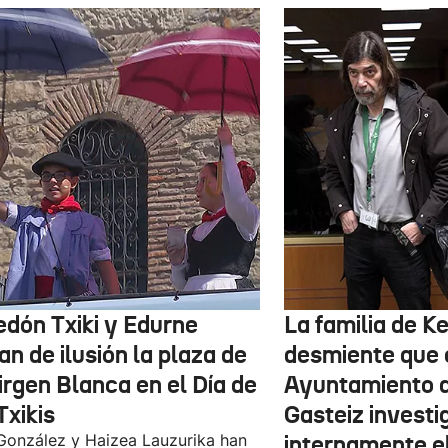
edón Txiki y Edurne
La familia de K
an de ilusión la plaza de
desmiente que 
irgen Blanca en el Día de
Ayuntamiento d
Txikis
Gasteiz investi
González y Haizea Lauzurika han
internamente e