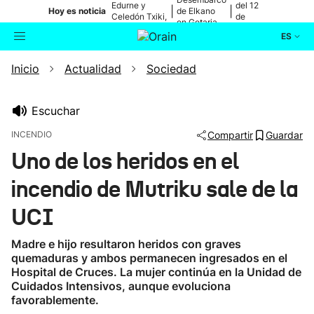
Edurne y
del 12
|
|
Hoy es noticia
de Elkano
Celedón Txiki,
de
en Getaria
en directo
agosto
ES
Inicio
Actualidad
Sociedad
Actualidad
Buscador
Política
Escuchar
INCENDIO
Compartir
Guardar
Cultura
Uno de los heridos en el
incendio de Mutriku sale de la
Ikusmiran
UCI
Eguraldia
Madre e hijo resultaron heridos con graves
quemaduras y ambos permanecen ingresados en el
Hospital de Cruces. La mujer continúa en la Unidad de
Cuidados Intensivos, aunque evoluciona
favorablemente.