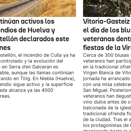
tinúan activos los
Vitoria-Gasteiz
endios de Huelva y
el día de los b
tellón declarados este
veteranas dentr
rnes
fiestas de la V
stellón, el incendio de Culla ya ha
Cerca de 300 blusas 
controlado y la evolución del
veteranos han partic
 en Serra d’en Galceran es
en la tradicional ofren
able, aunque las llamas continúan
Virgen Blanca de Vito
ando en Tírig. En Niebla (Huelva),
jornada ha arrancado 
cendio sigue activo y la superficie
con una misa celebrad
ada alcanza ya las 4000
San Miguel. Posterior
reas.
veteranos han degust
vino dulce antes de o
balconada de la iglesi
tradicional ofrenda fl
de la ciudad. Tras el 
los protagonistas de 