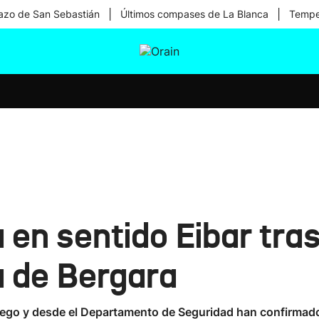
|
|
zo de San Sebastián
Últimos compases de La Blanca
Temper
tura
Ikusmiran
Egural
Salud
Tecnología
 en sentido Eibar tras
a de Bergara
ego y desde el Departamento de Seguridad han confirmado 