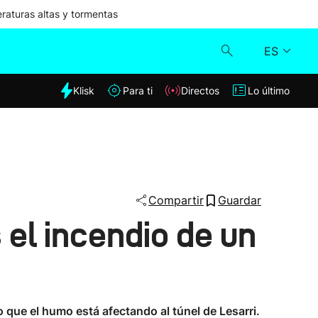
aturas altas y tormentas
ES
dia
Klisk
Para ti
Directos
Lo último
Klisk
Directos
Para ti
Compartir
Guardar
 el incendio de un
Lo último
que el humo está afectando al túnel de Lesarri.