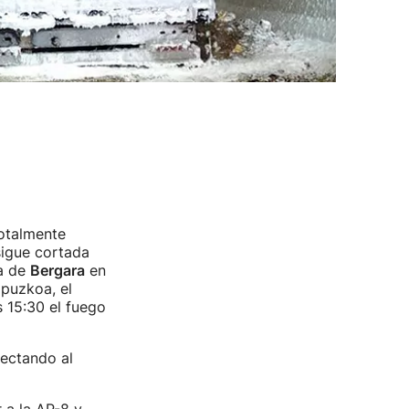
totalmente
sigue cortada
ra de
Bergara
en
ipuzkoa, el
s 15:30 el fuego
ectando al