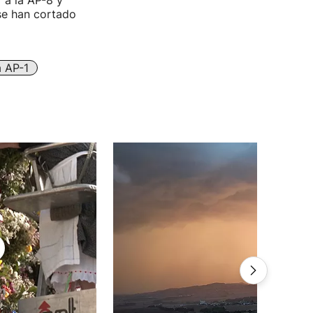
 a la AP-8 y
se han cortado
a AP-1