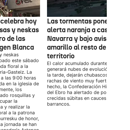
 celebra hoy
Las tormentas ponen bajo
lusas y neskas
alerta naranja a casi toda
o de las
Navarra y bajo aviso
irgen Blanca
amarillo al resto de
y neskas
territorio
ipado este sábado
El calor acumulado durante la jornad
da floral a la
generará nubes de evolución que, po
ria-Gasteiz. La
la tarde, dejarán chubascos, granizo 
a las 9:00 horas
rachas de viento muy fuertes. De
a en la iglesia de
hecho, la Confederación Hidrográfica
mente, los
del Ebro ha alertado de posibles
ado rosquillas y
crecidas súbitas en cauces y
cupar la
barrancos.
a y realizar la
oral a la patrona
aurresku de honor,
la jornada se han