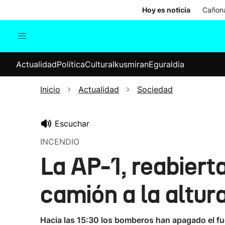
Hoy es noticia
Cañona
Actualidad
Política
Cul
Actualidad
Política
Cultura
Ikusmiran
Eguraldia
Sociedad
Elecciones
Economía
Inicio
Actualidad
Sociedad
Internacional
Escuchar
INCENDIO
La AP-1, reabierta
camión a la altur
Hacia las 15:30 los bomberos han apagado el fu