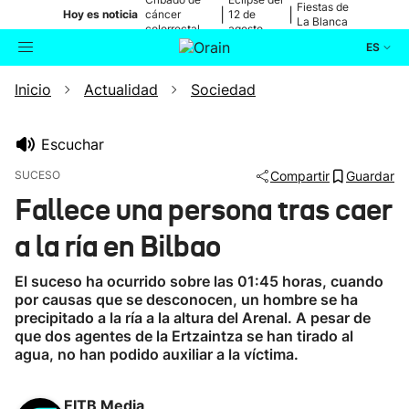
Fiestas de
|
|
Hoy es noticia
cáncer
12 de
La Blanca
colorrectal
agosto
ES
Inicio
Actualidad
Sociedad
Actualidad
Buscador
Política
Escuchar
SUCESO
Compartir
Guardar
Cultura
Fallece una persona tras caer
a la ría en Bilbao
Ikusmiran
El suceso ha ocurrido sobre las 01:45 horas, cuando
Eguraldia
por causas que se desconocen, un hombre se ha
precipitado a la ría a la altura del Arenal. A pesar de
que dos agentes de la Ertzaintza se han tirado al
agua, no han podido auxiliar a la víctima.
EITB Media