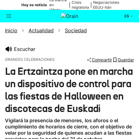
Crisis
Negociaciones
|
|
Hoy es noticia
en
migratoria
EEUU-Irán
Vitoria-
Gasteiz
ES
Inicio
Actualidad
Sociedad
Actualidad
Buscador
Política
Escuchar
GRANDES CELEBRACIONES
Compartir
Guardar
Cultura
La Ertzaintza pone en marcha
un dispositivo de control para
Ikusmiran
las fiestas de Halloween en
Eguraldia
discotecas de Euskadi
Vigilará la presencia de menores, los aforos o el
cumplimiento de horarios de cierre, con el objetivo de
velar por la seguridad de quienes acudan a las fiestas