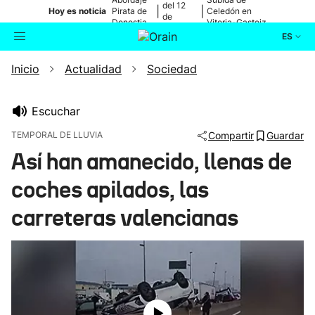
del 12
|
|
Hoy es noticia
Pirata de
Celedón en
de
Donostia
Vitoria-Gasteiz
agosto
ES
Inicio
Actualidad
Sociedad
Actualidad
Buscador
Política
Escuchar
TEMPORAL DE LLUVIA
Compartir
Guardar
Cultura
Así han amanecido, llenas de
coches apilados, las
Ikusmiran
carreteras valencianas
Eguraldia