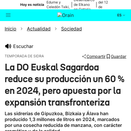
Edurne y
del 12
|
|
Hoy es noticia
de Elkano
Celedón Txiki,
de
en Getaria
en directo
agosto
ES
Inicio
Actualidad
Sociedad
Actualidad
Buscador
Política
Escuchar
TEMPORADA DE SIDRA
Compartir
Guardar
Cultura
La DO Euskal Sagardoa
reduce su producción un 60 %
Ikusmiran
en 2024, pero apuesta por la
Eguraldia
expansión transfronteriza
Las sidrerías de Gipuzkoa, Bizkaia y Álava han
producido 1,3 millones de litros en 2024, marcados
por una cosecha reducida de manzana, con carácter