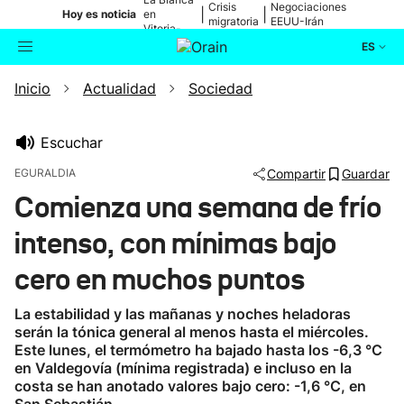
Crisis
Negociaciones
|
|
Hoy es noticia
en
migratoria
EEUU-Irán
Vitoria-
Gasteiz
ES
Inicio
Actualidad
Sociedad
Actualidad
Buscador
Política
Escuchar
EGURALDIA
Compartir
Guardar
Cultura
Comienza una semana de frío
intenso, con mínimas bajo
Ikusmiran
cero en muchos puntos
Eguraldia
La estabilidad y las mañanas y noches heladoras
serán la tónica general al menos hasta el miércoles.
Este lunes, el termómetro ha bajado hasta los -6,3 °C
en Valdegovía (mínima registrada) e incluso en la
costa se han anotado valores bajo cero: -1,6 °C, en