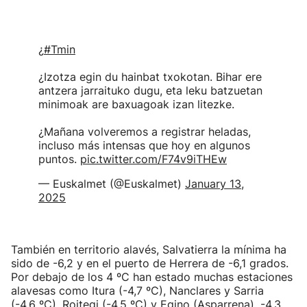
¿
#Tmin
¿Izotza egin du hainbat txokotan. Bihar ere
antzera jarraituko dugu, eta leku batzuetan
minimoak are baxuagoak izan litezke.
¿Mañana volveremos a registrar heladas,
incluso más intensas que hoy en algunos
puntos.
pic.twitter.com/F74v9iTHEw
— Euskalmet (@Euskalmet)
January 13,
2025
También en territorio alavés, Salvatierra la mínima ha
sido de -6,2 y en el puerto de Herrera de -6,1 grados.
Por debajo de los 4 ºC han estado muchas estaciones
alavesas como Itura (-4,7 ºC), Nanclares y Sarria
(-4,6 ºC), Roitegi (-4,5 ºC) y Egino (Asparrena), -4,3