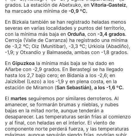
grados. La estación de Abetxuko, en
Vitoria-Gasteiz
,
ha marcado una mínima de
-0,9 ºC.
En Bizkaia también se han registrado heladas menos
severas en varias localidades y puntos del territorio,
con la mínima más baja en
Orduña
, con
-3,4 grados
.
Cerroja (Valle de Carranza) ha registrado una mínima
de -3,2 ºC; Oiz (Munitibar), -3,3 ºC; Urkiola (Abadiño),
-1,9; y Otxandio y Balmaseda, ambas con -1,8 grados.
En
Gipuzkoa
la mínima más baja se ha dado en
Añarbe con -2,9 grados. En Berastegi se ha llegado
hasta los 2,7 bajo cero; en Bidania a los -2,6; en
Jaizkibel (Lezo) a los -1,9 y en plena costa, en la
estación de Miramon (
San Sebastián), a los -1,6 ºC.
El
martes
seguiremos por similares derroteros. Al
amanecer, se formarán brumas y nieblas, y nubes
bajas en la mitad norte, aunque tenderán a
desaparecer. Las temperaturas serán frías al comienzo
y al final, con heladas en el interior. El viento de
componente norte perderá fuerza, y las temperaturas
máximas, aunque seguirán siendo frías, podrían subir