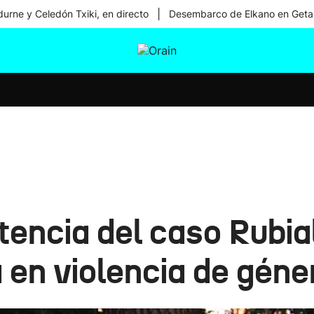
|
urne y Celedón Txiki, en directo
Desembarco de Elkano en Geta
tura
Ikusmiran
Egural
Salud
Tecnología
ntencia del caso Rubia
 en violencia de géne