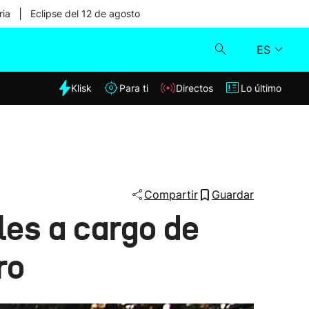
|
ria
Eclipse del 12 de agosto
ES
dia
Klisk
Para ti
Directos
Lo último
Klisk
Directos
Para ti
Compartir
Guardar
les a cargo de
Lo último
ro