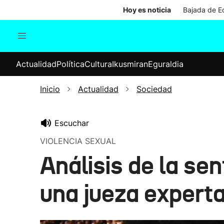
Hoy es noticia
Bajada de Ed
Actualidad
Política
Cul
Actualidad
Política
Cultura
Ikusmiran
Eguraldia
Sociedad
Elecciones
Economía
Inicio
Actualidad
Sociedad
Internacional
Escuchar
VIOLENCIA SEXUAL
Análisis de la se
una jueza experta