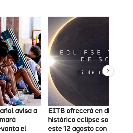
añol avisa a
EITB ofrecerá en directo e
omará
histórico eclipse solar de
evanta el
este 12 agosto con múltipl