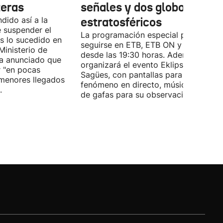
teras
señales y dos globos
dido así a la
estratosféricos
e suspender el
La programación especial podrá
s lo sucedido en
seguirse en ETB, ETB ON y ORAIN
Ministerio de
desde las 19:30 horas. Además, EITB
ha anunciado que
organizará el evento Eklipse Gaua en
 "en pocas
Sagües, con pantallas para seguir el
menores llegados
fenómeno en directo, música y repar
.
de gafas para su observación segura.