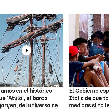
ramos en el histórico
El Gobierno esp
e 'Atyla', el barco
Italia de que t
garyen, del universo de
medidas si no l