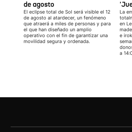
de agosto
'Ju
El eclipse total de Sol será visible el 12
La em
de agosto al atardecer, un fenómeno
total
que atraerá a miles de personas y para
en Le
el que han diseñado un amplio
mader
operativo con el fin de garantizar una
e iro
movilidad segura y ordenada.
seman
donos
a 14: