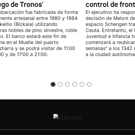
ego de Tronos'
control de fron
barcación fue fabricada de forma
El ejecutivo ha respon
mente artesanal entre 1980 y 1984
decisión de Meloni d
keitio (Bizkaia) utilizando
espacio Schengen tra
as nobles de pino silvestre, roble
Ceuta. Entretanto, el 
ko. El barco estará este fin de
Juventud e Infancia 
a en el Muelle del puerto
comenzará a reubicar
tiarra y se podrá visitar de 11:00
semanas" a los 1342 
00 y de 17:00 a 21:00.
a la ciudad autónoma