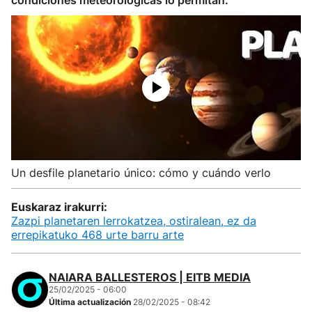
condiciones meteorológicas lo permitan.
Un desfile planetario único: cómo y cuándo verlo
Euskaraz irakurri:
Zazpi planetaren lerrokatzea, ostiralean, ez da
errepikatuko 468 urte barru arte
NAIARA BALLESTEROS | EITB MEDIA
25/02/2025 - 06:00
Última actualización
28/02/2025 - 08:42