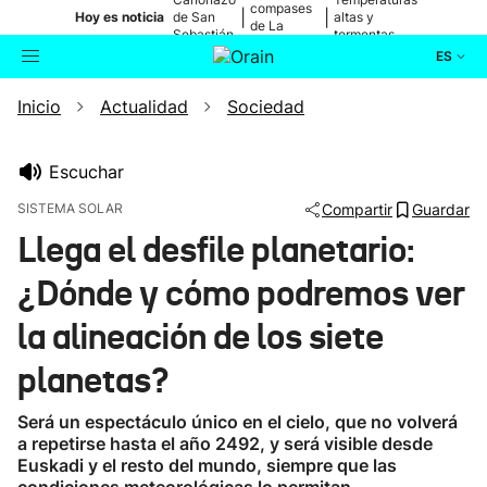
compases
|
|
Hoy es noticia
de San
altas y
de La
Sebastián
tormentas
Blanca
ES
Inicio
Actualidad
Sociedad
Actualidad
Buscador
Política
Escuchar
SISTEMA SOLAR
Compartir
Guardar
Cultura
Llega el desfile planetario:
¿Dónde y cómo podremos ver
Ikusmiran
la alineación de los siete
Eguraldia
planetas?
Será un espectáculo único en el cielo, que no volverá
a repetirse hasta el año 2492, y será visible desde
Euskadi y el resto del mundo, siempre que las