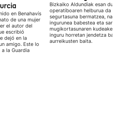
urcia
Bizkaiko Aldundiak esan duenez,
operatiboaren helburua da pertsonen
enido en Benahavís
segurtasuna bermatzea, natura-
nato de una mujer
ingurunea babestea eta sarbideen eta
r el autor del
mugikortasunaren kudeaketa erraztea
ue escribió
inguru horretan jendetza batzea
e dejó en la
aurreikusten baita.
un amigo. Este lo
 a la Guardia