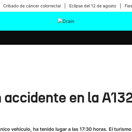
|
|
Cribado de cáncer colorrectal
Eclipse del 12 de agosto
Fie
tura
Ikusmiran
Egural
Salud
Tecnología
n accidente en la A1
único vehículo, ha tenido lugar a las 17:30 horas. El turism