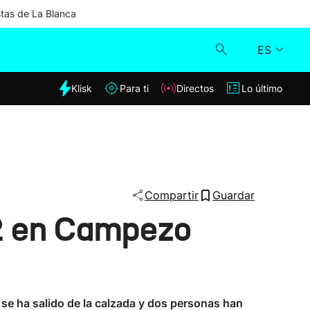
stas de La Blanca
ES
dia
Klisk
Para ti
Directos
Lo último
Klisk
Directos
Para ti
Compartir
Guardar
32 en Campezo
Lo último
o se ha salido de la calzada y dos personas han